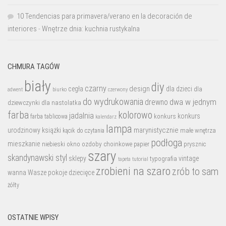
10 Tendencias para primavera/verano en la decoración de
interiores
-
Wnętrze dnia: kuchnia rustykalna
CHMURA TAGÓW
biały
diy
czarny
design
cegła
dla dzieci
dla
biurko
adwent
czerwony
do wydrukowania
dwa w jednym
drewno
dziewczynki
dla nastolatka
farba
kolorowo
jadalnia
konkurs
konkurs
farba tablicowa
kalendarz
lampa
marynistycznie
urodzinowy
książki
małe wnętrza
kącik do czytania
podłoga
mieszkanie
niebieski
okno
ozdoby choinkowe
prysznic
papier
szary
skandynawski styl
sklepy
vintage
typografia
tutorial
tapeta
zrobieni na szaro
zrób to sam
wanna
Wasze pokoje dziecięce
żółty
OSTATNIE WPISY