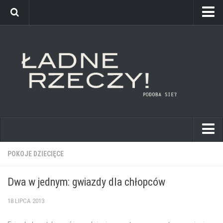
kuchnie
POKOJE DZIECIĘCE
łazienki
Dwa w jednym: gwiazdy dla chłopców
pokoje dziecięce
18 LIPCA 2013
sypialnie