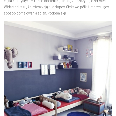
Fajna kolorystyka – różne odcienie granatu, ze szczyptą czerwieni.
salon
Widać od razu, że mieszkają tu chłopcy. Ciekawe półki i interesujący
Przedpokój
sposób pomalowania ścian. Podoba się!
Balkon
Domowe biuro
zakupy
zrób to sam!
wnętrze dnia
GWIAZDKA