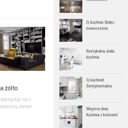
O, kuchnia: Biała i
nowoczesna
Rustykalna, biała
kuchnia
O, kuchnia!
Sentymentalna
a żółto
kojarzącego się z
łoneczny, barwie
Wnętrze dnia:
Kuchnia z kolorem!