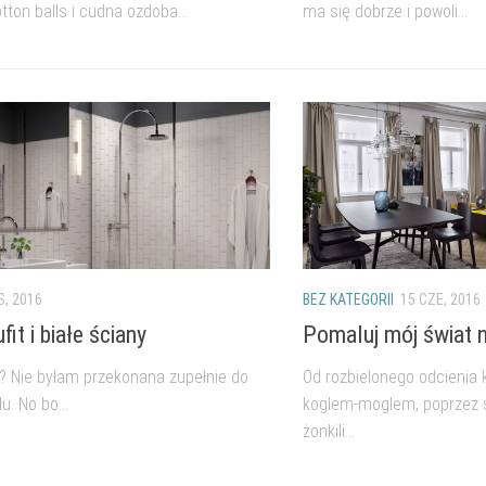
tton balls i cudna ozdoba...
ma się dobrze i powoli...
IS, 2016
BEZ KATEGORII
15 CZE, 2016
fit i białe ściany
Pomaluj mój świat n
t? Nie byłam przekonana zupełnie do
Od rozbielonego odcienia 
. No bo...
koglem-moglem, poprzez s
żonkili...