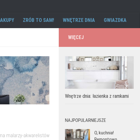
AKUPY
ZRÓB TO SAM!
WNĘTRZE DNIA
GWIAZDKA
WIĘCEJ
Wnętrze dnia: łazienka z ramkami
NAJPOPULARNIEJSZE
O, kuchnia!
tna malarzy-akwarelistów
Remontowo