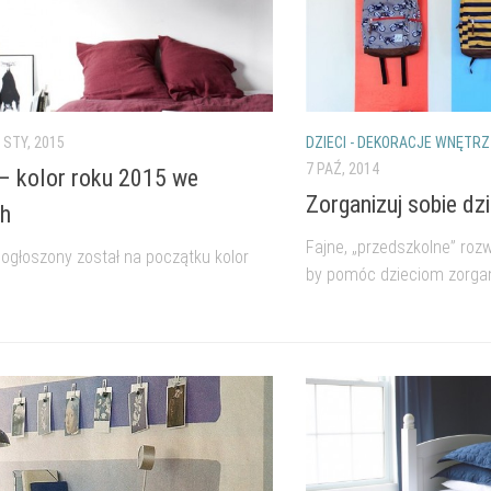
 STY, 2015
DZIECI - DEKORACJE WNĘTRZ
7 PAŹ, 2014
– kolor roku 2015 we
Zorganizuj sobie dz
ch
Fajne, „przedszkolne” roz
 ogłoszony został na początku kolor
by pomóc dzieciom zorgan