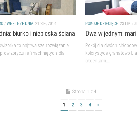
RO
/
WNĘTRZE DNIA
21 SIE, 2014
POKOJE DZIECIĘCE
23 LIP, 20
nia: biurko i niebieska ściana
Dwa w jednym: mari
wizorka to najtrwalsze rozwiązanie.
Pokój dla dwóch chłopcó
prowizorycznie 'machniętych’ dla...
kolorystyce granatowo-bia
akcentami....
Strona 1 z 4
1
2
3
4
»