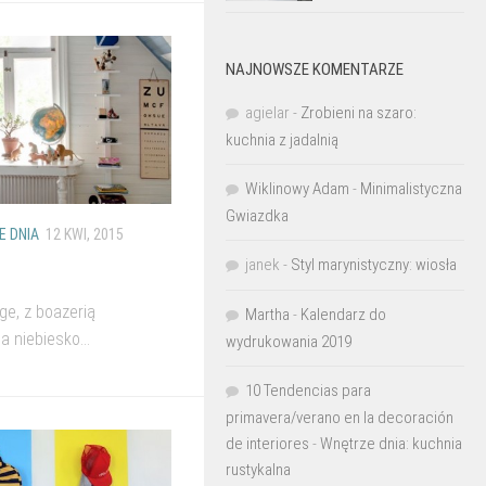
NAJNOWSZE KOMENTARZE
agielar
-
Zrobieni na szaro:
kuchnia z jadalnią
Wiklinowy Adam
-
Minimalistyczna
Gwiazdka
 DNIA
12 KWI, 2015
janek
-
Styl marynistyczny: wiosła
ge, z boazerią
Martha
-
Kalendarz do
niebiesko...
wydrukowania 2019
10 Tendencias para
primavera/verano en la decoración
de interiores
-
Wnętrze dnia: kuchnia
rustykalna