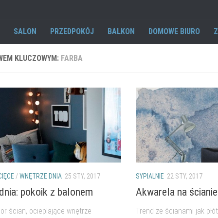
SALON
PRZEDPOKÓJ
BALKON
DOMOWE BIURO
Z
WEM KLUCZOWYM:
FARBA
CIĘCE
/
WNĘTRZE DNIA
25 STY, 2017
SYPIALNIE
22 STY, 2017
dnia: pokoik z balonem
Akwarela na ścianie
or ścian, ocieplające wnętrze
Trend ze ścianami jak płó