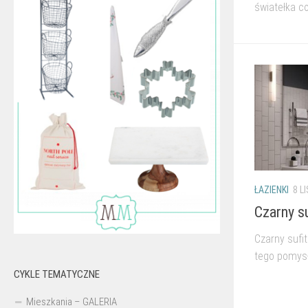
światełka co
ŁAZIENKI
8 L
Czarny su
Czarny sufi
tego pomysłu
CYKLE TEMATYCZNE
Mieszkania – GALERIA