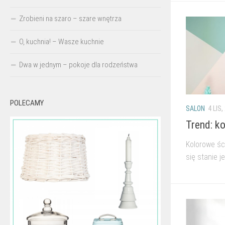
Zrobieni na szaro – szare wnętrza
O, kuchnia! – Wasze kuchnie
Dwa w jednym – pokoje dla rodzeństwa
POLECAMY
SALON
4 LIS,
Trend: k
Kolorowe śc
się stanie jeś