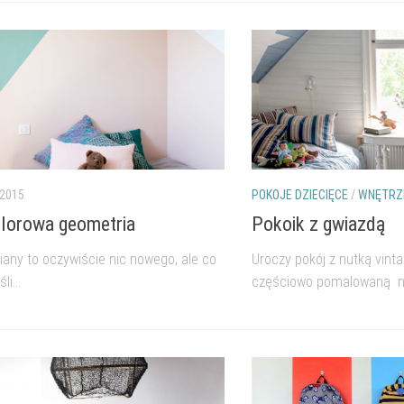
 2015
POKOJE DZIECIĘCE
/
WNĘTRZE
olorowa geometria
Pokoik z gwiazdą
iany to oczywiście nic nowego, ale co
Uroczy pokój z nutką vinta
li...
częściowo pomalowaną na 