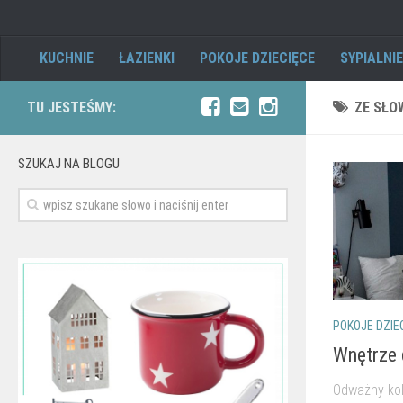
KUCHNIE
ŁAZIENKI
POKOJE DZIECIĘCE
SYPIALNIE
TU JESTEŚMY:
ZE SŁO
SZUKAJ NA BLOGU
POKOJE DZIE
Wnętrze 
Odważny kol