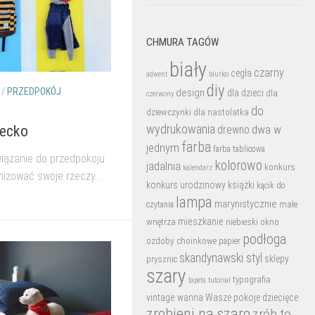
CHMURA TAGÓW
biały
czarny
cegła
biurko
adwent
diy
/
PRZEDPOKÓJ
design
dla dzieci
dla
czerwony
do
dziewczynki
dla nastolatka
wydrukowania
dwa w
iecko
drewno
farba
jednym
farba tablicowa
wiązanie do przedpokoju
kolorowo
jadalnia
konkurs
kalendarz
izować swoje rzeczy...
konkurs urodzinowy
książki
kącik do
lampa
marynistycznie
małe
czytania
mieszkanie
wnętrza
niebieski
okno
podłoga
ozdoby choinkowe
papier
skandynawski styl
sklepy
prysznic
szary
typografia
tutorial
tapeta
vintage
wanna
Wasze pokoje dziecięce
zrobieni na szaro
zrób to