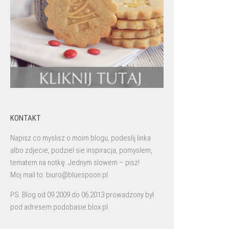
KONTAKT
Napisz co myslisz o moim blogu, podeslij linka
albo zdjecie, podziel sie inspiracja, pomyslem,
tematem na notkę. Jednym slowem – pisz!
Moj mail to: biuro@bluespoon.pl
PS. Blog od 09.2009 do 06.2013 prowadzony był
pod adresem podobasie.blox.pl