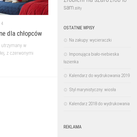
sam
żółty
14
OSTATNIE WPISY
ne dla chłopców
Na zakupy: wycieraczki
w utrzymany w
łej, z czerwonymi
Imponująca biało-niebieska
łazienka
Kalendarz do wydrukowania 2019
Styl marynistyczny: wiosła
Kalendarz 2018 do wydrukowania
REKLAMA