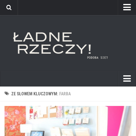
kuchnie
ZE SŁOWEM KLUCZOWYM:
FARBA
łazienki
pokoje dziecięce
sypialnie