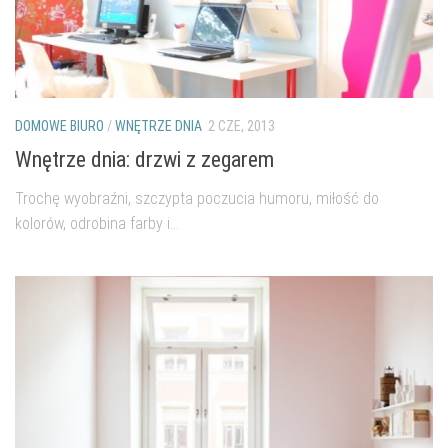
salon
Przedpokój
Balkon
Domowe biuro
DOMOWE BIURO
/
WNĘTRZE DNIA
2 CZE, 2013
zakupy
Wnętrze dnia: drzwi z zegarem
zrób to sam!
Trochę wyobraźni, szczypta poczucia humoru, miłość do
kolorów, odrobina farby i...
wnętrze dnia
GWIAZDKA