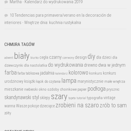
Martha
-
Kalendarz do wydrukowania 2019
10 Tendencias para primavera/verano en la decoración de
interiores
-
Wnętrze dnia: kuchnia rustykalna
CHMURA TAGÓW
biały
diy
czarny
design
cegła
dla dzieci
dla
biurko
adwent
czerwony
do wydrukowania
dwa w jednym
drewno
dziewczynki
dla nastolatka
farba
kolorowo
jadalnia
konkurs
konkurs
farba tablicowa
kalendarz
lampa
marynistycznie
urodzinowy
książki
małe wnętrza
kącik do czytania
podłoga
mieszkanie
niebieski
okno
ozdoby choinkowe
prysznic
papier
szary
skandynawski styl
sklepy
vintage
typografia
tutorial
tapeta
zrobieni na szaro
zrób to sam
wanna
Wasze pokoje dziecięce
żółty