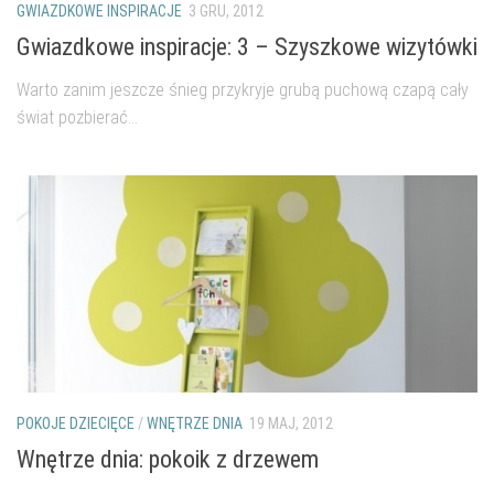
GWIAZDKOWE INSPIRACJE
3 GRU, 2012
Gwiazdkowe inspiracje: 3 – Szyszkowe wizytówki
Warto zanim jeszcze śnieg przykryje grubą puchową czapą cały
świat pozbierać...
POKOJE DZIECIĘCE
/
WNĘTRZE DNIA
19 MAJ, 2012
Wnętrze dnia: pokoik z drzewem