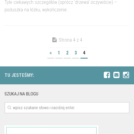
Tyle ciekawych szczegółów (oprócz 'drzewa’ oczywiście) –
poduszka na łóżku, wykończenie...
Strona 4 z 4
«
1
2
3
4
TU JESTEŚMY:
SZUKAJ NA BLOGU