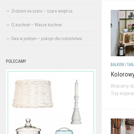
Zrobieni na szaro – szare wnętrza
O, kuchnia! – Wasze kuchnie
Dwa w jednym – pokoje dla rodzeństwa
POLECAMY
BALKON I TA
Kolorowy
Wracamy do
Trzy inspira