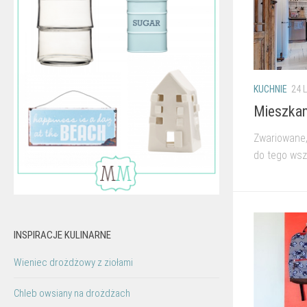
KUCHNIE
24 L
Mieszkani
Zwariowane, 
do tego wszę
INSPIRACJE KULINARNE
Wieniec drożdżowy z ziołami
Chleb owsiany na drożdżach