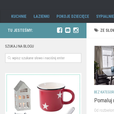
KUCHNIE
ŁAZIENKI
POKOJE DZIECIĘCE
SYPIALNIE
TU JESTEŚMY:
ZE SŁO
SZUKAJ NA BLOGU
BEZ KATEGORI
Pomaluj 
Od rozbielo