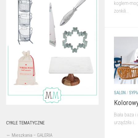
koglem-mogl
żonkili...
SALON
/
SYPI
Kolorowy
Biała baza i
urządziła i...
CYKLE TEMATYCZNE
Mieszkania – GALERIA