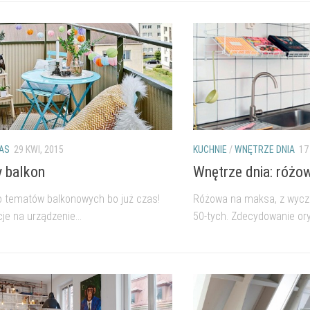
RAS
29 KWI, 2015
KUCHNIE
/
WNĘTRZE DNIA
17
 balkon
Wnętrze dnia: różo
 tematów balkonowych bo już czas!
Różowa na maksa, z wycz
cje na urządzenie...
50-tych. Zdecydowanie oryg