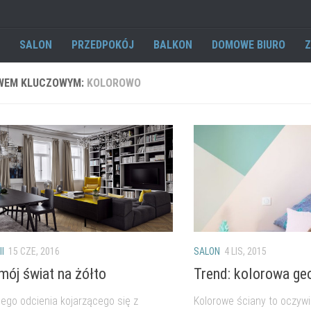
SALON
PRZEDPOKÓJ
BALKON
DOMOWE BIURO
Z
WEM KLUCZOWYM:
KOLOROWO
I
15 CZE, 2016
SALON
4 LIS, 2015
mój świat na żółto
Trend: kolorowa ge
nego odcienia kojarzącego się z
Kolorowe ściany to oczywi