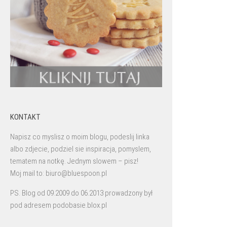
KONTAKT
Napisz co myslisz o moim blogu, podeslij linka
albo zdjecie, podziel sie inspiracja, pomyslem,
tematem na notkę. Jednym slowem – pisz!
Moj mail to: biuro@bluespoon.pl
PS. Blog od 09.2009 do 06.2013 prowadzony był
pod adresem podobasie.blox.pl