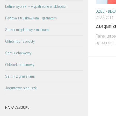
Letnie wypieki – wypatrzone w sklepach
DZIECI - DE
7 PAŹ, 2014
Pavlova z truskawkami i granatem
Zorganiz
Sernik migdałowy z malinami
Fajne, „prz
Chleb nocny prosty
by pomóc dz
Sernik chałwowy
Chlebek bananowy
Sernik z gruszkami
Jogurtowe placuszki
NA FACEBOOKU