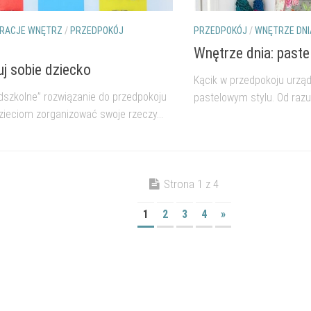
KORACJE WNĘTRZ
/
PRZEDPOKÓJ
PRZEDPOKÓJ
/
WNĘTRZE DNI
Wnętrze dnia: past
uj sobie dziecko
Kącik w przedpokoju urzą
edszkolne” rozwiązanie do przedpokoju
pastelowym stylu. Od razu
ieciom zorganizować swoje rzeczy...
Strona 1 z 4
1
2
3
4
»