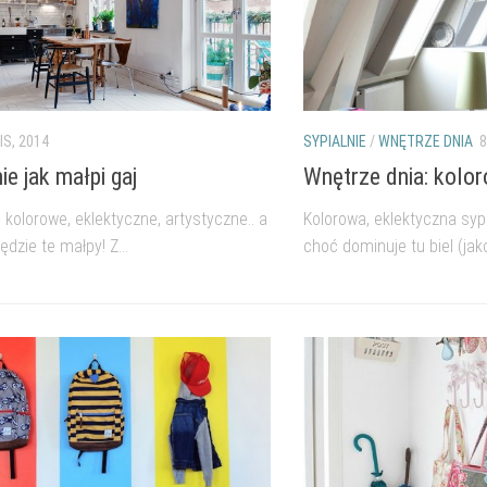
IS, 2014
SYPIALNIE
/
WNĘTRZE DNIA
8
e jak małpi gaj
Wnętrze dnia: kolo
kolorowe, eklektyczne, artystyczne.. a
Kolorowa, eklektyczna syp
dzie te małpy! Z...
choć dominuje tu biel (jako