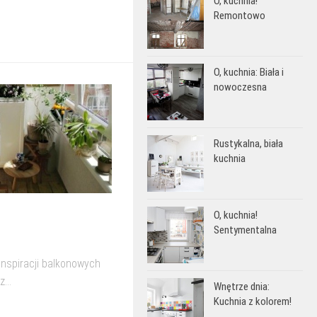
O, kuchnia!
Remontowo
O, kuchnia: Biała i
nowoczesna
Rustykalna, biała
kuchnia
O, kuchnia!
Sentymentalna
inspiracji balkonowych
...
Wnętrze dnia:
Kuchnia z kolorem!