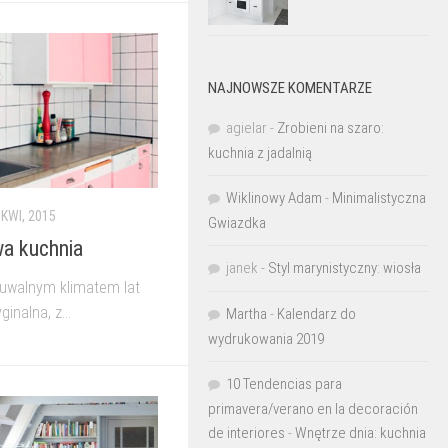
NAJNOWSZE KOMENTARZE
agielar
-
Zrobieni na szaro:
kuchnia z jadalnią
Wiklinowy Adam
-
Minimalistyczna
 KWI, 2015
Gwiazdka
wa kuchnia
janek
-
Styl marynistyczny: wiosła
uwalnym klimatem lat
inalna, z...
Martha
-
Kalendarz do
wydrukowania 2019
10 Tendencias para
primavera/verano en la decoración
de interiores
-
Wnętrze dnia: kuchnia