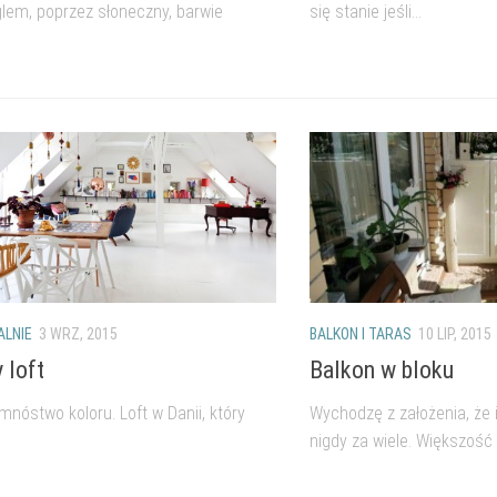
em, poprzez słoneczny, barwie
się stanie jeśli...
ALNIE
3 WRZ, 2015
BALKON I TARAS
10 LIP, 2015
 loft
Balkon w bloku
 mnóstwo koloru. Loft w Danii, który
Wychodzę z założenia, że 
nigdy za wiele. Większość z