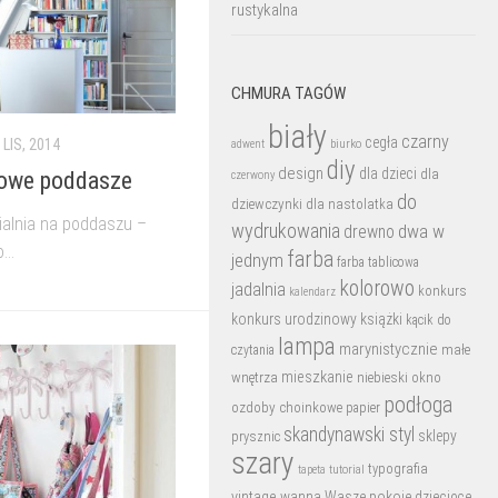
rustykalna
CHMURA TAGÓW
biały
czarny
cegła
biurko
 LIS, 2014
adwent
diy
design
dla dzieci
dla
rowe poddasze
czerwony
do
dziewczynki
dla nastolatka
ialnia na poddaszu –
wydrukowania
dwa w
drewno
...
farba
jednym
farba tablicowa
kolorowo
jadalnia
konkurs
kalendarz
konkurs urodzinowy
książki
kącik do
lampa
marynistycznie
małe
czytania
mieszkanie
wnętrza
niebieski
okno
podłoga
ozdoby choinkowe
papier
skandynawski styl
sklepy
prysznic
szary
typografia
tutorial
tapeta
vintage
wanna
Wasze pokoje dziecięce