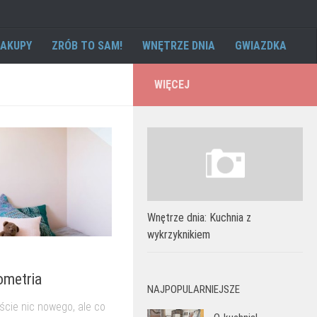
AKUPY
ZRÓB TO SAM!
WNĘTRZE DNIA
GWIAZDKA
WIĘCEJ
Wnętrze dnia: Kuchnia z
wykrzyknikiem
ometria
NAJPOPULARNIEJSZE
ście nic nowego, ale co