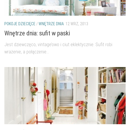
POKOJE DZIECIĘCE
/
WNĘTRZE DNIA
12 WRZ, 2013
Wnętrze dnia: sufit w paski
Jest dziewczęco, vintage’owo i ciut eklektycznie. Sufit robi
wrażenie, a połączenie...