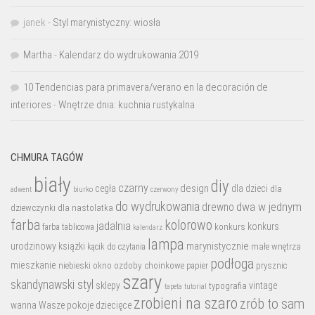
janek
-
Styl marynistyczny: wiosła
Martha
-
Kalendarz do wydrukowania 2019
10 Tendencias para primavera/verano en la decoración de
interiores
-
Wnętrze dnia: kuchnia rustykalna
CHMURA TAGÓW
biały
diy
czarny
design
cegła
dla dzieci
dla
biurko
adwent
czerwony
do wydrukowania
dwa w jednym
drewno
dziewczynki
dla nastolatka
farba
kolorowo
jadalnia
konkurs
konkurs
farba tablicowa
kalendarz
lampa
marynistycznie
urodzinowy
książki
małe wnętrza
kącik do czytania
podłoga
mieszkanie
niebieski
okno
ozdoby choinkowe
prysznic
papier
szary
skandynawski styl
sklepy
vintage
typografia
tutorial
tapeta
zrobieni na szaro
zrób to sam
wanna
Wasze pokoje dziecięce