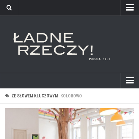
kuchnie
ZE SŁOWEM KLUCZOWYM:
KOLOROWO
łazienki
pokoje dziecięce
sypialnie