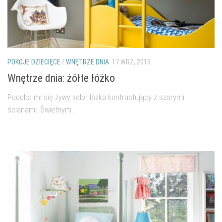
POKOJE DZIECIĘCE
/
WNĘTRZE DNIA
17 WRZ, 2013
Wnętrze dnia: żółte łóżko
Podoba mi się żywy kolor łóżka kontrastujący z szarymi
ścianami. Świetnym...