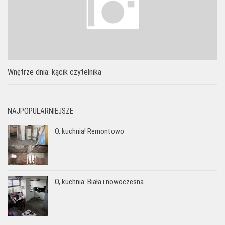
Wnętrze dnia: kącik czytelnika
NAJPOPULARNIEJSZE
O, kuchnia! Remontowo
O, kuchnia: Biała i nowoczesna