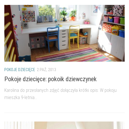
POKOJE DZIECIĘCE
2 PAŹ, 2013
Pokoje dziecięce: pokoik dziewczynek
Karolina do przesłanych zdjęć dołączyła krótki opis: W pokoju
mieszka 9-letnia...