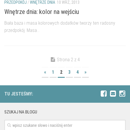
PRZEDPOKÓJ
/
WNĘTRZE DNIA
10 WRZ, 2013
Wnętrze dnia: kolor na wejściu
Biała baza i masa kolorowych dodatków tworzy ten radosny
przedpokój. Masa...
Strona 2 z 4
«
1
2
3
4
»
TU JESTEŚMY:
SZUKAJ NA BLOGU