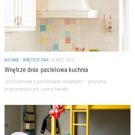
KUCHNIE
/
WNĘTRZE DNIA
30 WRZ, 2013
Wnętrze dnia: pastelowa kuchnia
Jest kremowa z pastelowymi dodatkami – przytulna,
przesympatyczna i pełna światła....