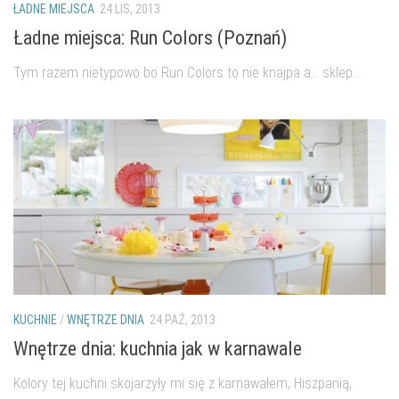
ŁADNE MIEJSCA
24 LIS, 2013
Ładne miejsca: Run Colors (Poznań)
Tym razem nietypowo bo Run Colors to nie knajpa a… sklep...
KUCHNIE
/
WNĘTRZE DNIA
24 PAŹ, 2013
Wnętrze dnia: kuchnia jak w karnawale
Kolory tej kuchni skojarzyły mi się z karnawałem, Hiszpanią,