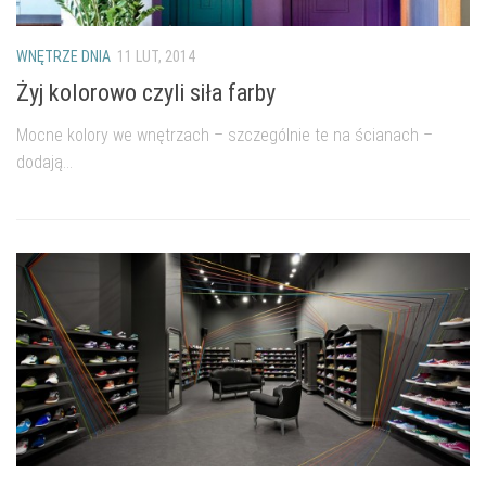
WNĘTRZE DNIA
11 LUT, 2014
Żyj kolorowo czyli siła farby
Mocne kolory we wnętrzach – szczególnie te na ścianach –
dodają...