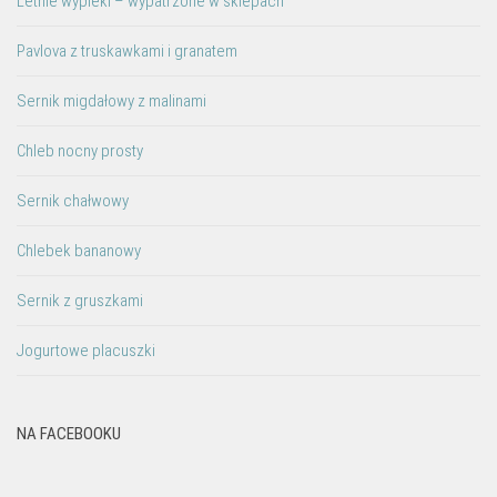
Letnie wypieki – wypatrzone w sklepach
Pavlova z truskawkami i granatem
Sernik migdałowy z malinami
Chleb nocny prosty
Sernik chałwowy
Chlebek bananowy
Sernik z gruszkami
Jogurtowe placuszki
NA FACEBOOKU