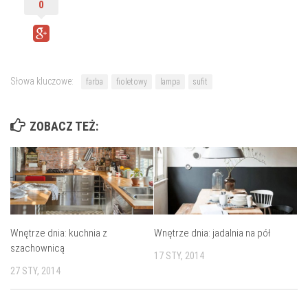
0
Słowa kluczowe:
farba
fioletowy
lampa
sufit
ZOBACZ TEŻ:
Wnętrze dnia: kuchnia z
Wnętrze dnia: jadalnia na pół
szachownicą
17 STY, 2014
27 STY, 2014