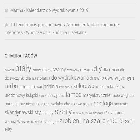
Martha
-
Kalendarz do wydrukowania 2019
10 Tendencias para primavera/verano en la decoración de
interiores
-
Wnętrze dnia: kuchnia rustykalna
CHMURA TAGÓW
biały
diy
czarny
design
cegła
dla dzieci
dla
biurko
adwent
czerwony
do wydrukowania
dwa w jednym
drewno
dziewczynki
dla nastolatka
farba
kolorowo
jadalnia
konkurs
konkurs
farba tablicowa
kalendarz
lampa
marynistycznie
urodzinowy
książki
małe wnętrza
kącik do czytania
podłoga
mieszkanie
niebieski
okno
ozdoby choinkowe
prysznic
papier
szary
skandynawski styl
sklepy
vintage
typografia
tutorial
tapeta
zrobieni na szaro
zrób to sam
wanna
Wasze pokoje dziecięce
żółty