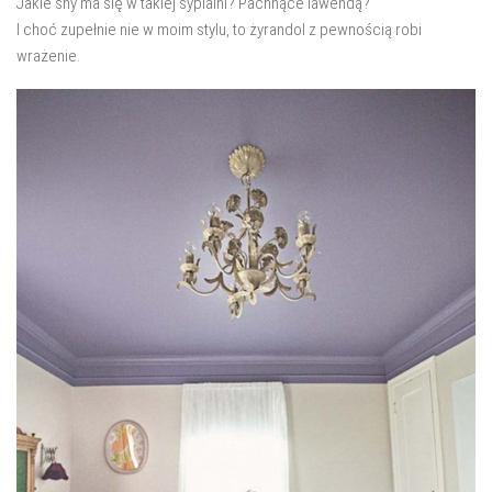
Jakie sny ma się w takiej sypialni? Pachnące lawendą?
salon
I choć zupełnie nie w moim stylu, to żyrandol z pewnością robi
Przedpokój
wrażenie.
Balkon
Domowe biuro
zakupy
zrób to sam!
wnętrze dnia
GWIAZDKA