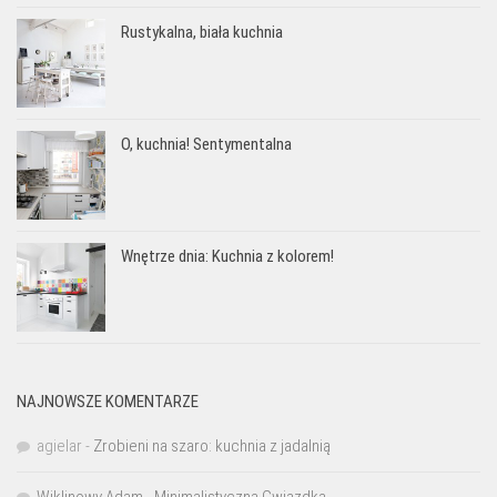
Rustykalna, biała kuchnia
O, kuchnia! Sentymentalna
Wnętrze dnia: Kuchnia z kolorem!
NAJNOWSZE KOMENTARZE
agielar
-
Zrobieni na szaro: kuchnia z jadalnią
Wiklinowy Adam
-
Minimalistyczna Gwiazdka