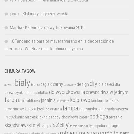
janek
-
Styl marynistyczny: wiosła
Martha
-
Kalendarz do wydrukowania 2019
10 Tendencias para primavera/verano en la decoración de
interiores
-
Wnętrze dnia: kuchnia rustykalna
CHMURA TAGÓW
biały
diy
czarny
design
cegła
dla dzieci
dla
biurko
adwent
czerwony
do wydrukowania
dwa w jednym
drewno
dziewczynki
dla nastolatka
farba
kolorowo
jadalnia
konkurs
konkurs
farba tablicowa
kalendarz
lampa
marynistycznie
urodzinowy
książki
małe wnętrza
kącik do czytania
podłoga
mieszkanie
niebieski
okno
ozdoby choinkowe
prysznic
papier
szary
skandynawski styl
sklepy
vintage
typografia
tutorial
tapeta
zrobieni na szaro
zrób to sam
wanna
Wasze pokoje dziecięce