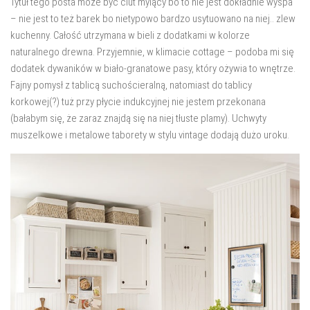
Tytuł tego posta może być ciut mylący bo to nie jest dokładnie wyspa
salon
– nie jest to też barek bo nietypowo bardzo usytuowano na niej.. zlew
Przedpokój
kuchenny. Całość utrzymana w bieli z dodatkami w kolorze
naturalnego drewna. Przyjemnie, w klimacie cottage – podoba mi się
Balkon
dodatek dywaników w biało-granatowe pasy, który ożywia to wnętrze.
Domowe biuro
Fajny pomysł z tablicą suchościeralną, natomiast do tablicy
korkowej(?) tuż przy płycie indukcyjnej nie jestem przekonana
zakupy
(bałabym się, że zaraz znajdą się na niej tłuste plamy). Uchwyty
zrób to sam!
muszelkowe i metalowe taborety w stylu vintage dodają dużo uroku.
wnętrze dnia
GWIAZDKA