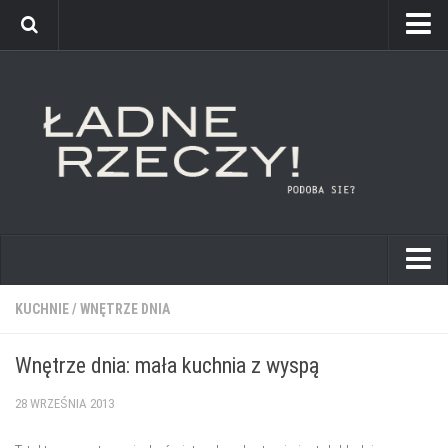
kuchnie
KUCHNIE
/
WNĘTRZE DNIA
łazienki
Wnętrze dnia: mała kuchnia z wyspą
pokoje dziecięce
28 WRZEŚNIA 2013
sypialnie