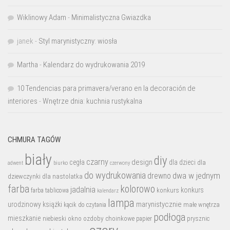
Wiklinowy Adam
-
Minimalistyczna Gwiazdka
janek
-
Styl marynistyczny: wiosła
Martha
-
Kalendarz do wydrukowania 2019
10 Tendencias para primavera/verano en la decoración de
interiores
-
Wnętrze dnia: kuchnia rustykalna
CHMURA TAGÓW
biały
diy
czarny
design
cegła
dla dzieci
dla
biurko
adwent
czerwony
do wydrukowania
dwa w jednym
drewno
dziewczynki
dla nastolatka
farba
kolorowo
jadalnia
konkurs
konkurs
farba tablicowa
kalendarz
lampa
marynistycznie
urodzinowy
książki
małe wnętrza
kącik do czytania
podłoga
mieszkanie
niebieski
okno
ozdoby choinkowe
prysznic
papier