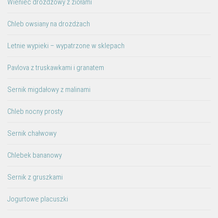
Wieniec drożdżowy z ziołami
Chleb owsiany na drożdżach
Letnie wypieki – wypatrzone w sklepach
Pavlova z truskawkami i granatem
Sernik migdałowy z malinami
Chleb nocny prosty
Sernik chałwowy
Chlebek bananowy
Sernik z gruszkami
Jogurtowe placuszki