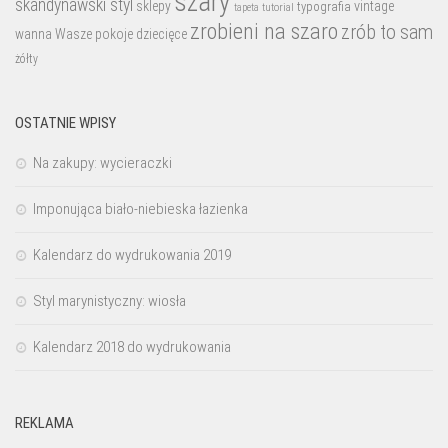
szary
skandynawski styl
sklepy
vintage
typografia
tutorial
tapeta
zrobieni na szaro
zrób to sam
wanna
Wasze pokoje dziecięce
żółty
OSTATNIE WPISY
Na zakupy: wycieraczki
Imponująca biało-niebieska łazienka
Kalendarz do wydrukowania 2019
Styl marynistyczny: wiosła
Kalendarz 2018 do wydrukowania
REKLAMA