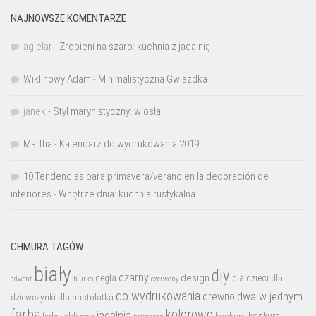
NAJNOWSZE KOMENTARZE
agielar
-
Zrobieni na szaro: kuchnia z jadalnią
Wiklinowy Adam
-
Minimalistyczna Gwiazdka
janek
-
Styl marynistyczny: wiosła
Martha
-
Kalendarz do wydrukowania 2019
10 Tendencias para primavera/verano en la decoración de
interiores
-
Wnętrze dnia: kuchnia rustykalna
CHMURA TAGÓW
biały
diy
czarny
design
cegła
dla dzieci
dla
biurko
adwent
czerwony
do wydrukowania
dwa w jednym
drewno
dziewczynki
dla nastolatka
farba
kolorowo
jadalnia