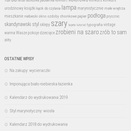
konkurs
konkurs
farba tablicowa
kalendarz
lampa
marynistycznie
urodzinowy
książki
małe wnętrza
kącik do czytania
podłoga
mieszkanie
niebieski
okno
ozdoby choinkowe
prysznic
papier
szary
skandynawski styl
sklepy
vintage
typografia
tutorial
tapeta
zrobieni na szaro
zrób to sam
wanna
Wasze pokoje dziecięce
żółty
OSTATNIE WPISY
Na zakupy: wycieraczki
Imponująca biało-niebieska łazienka
Kalendarz do wydrukowania 2019
Styl marynistyczny: wiosła
Kalendarz 2018 do wydrukowania