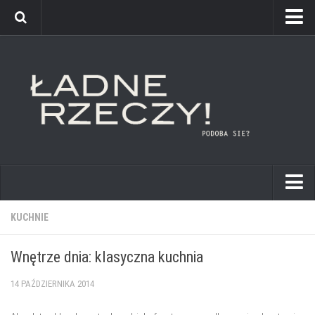
kuchnie
KUCHNIE
łazienki
Wnętrze dnia: klasyczna kuchnia
pokoje dziecięce
14 PAŹDZIERNIKA 2014
sypialnie