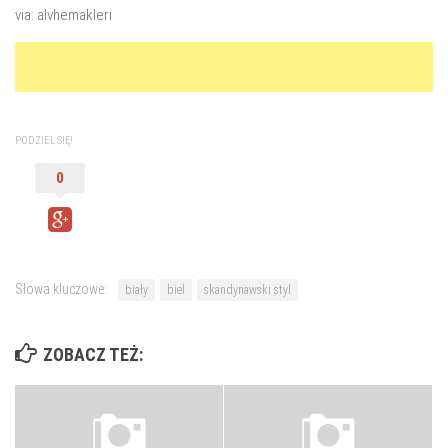
via: alvhemakleri
PODZIEL SIĘ!
0
Słowa kluczowe:
biały
biel
skandynawski styl
ZOBACZ TEŻ: