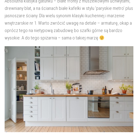
Absolutna klasyka gatunku – białe fronty z muszelkowymi uchwytami,
salon
drewniany blat, a na ścianach białe kafelki w stylu 'paryskie metro’ plus
Przedpokój
jasnoszare ściany. Dla wielu synonim klasyki kuchennej i marzenie
wnętrzarskie nr 1. Warto zwrócić uwagę na detale – armaturę, okap a
Balkon
oprócz tego na nietypową zabudowę bo szafki górne są bardzo
Domowe biuro
wysokie. A do tego spiżarnia – sama o takiej marzę
zakupy
zrób to sam!
wnętrze dnia
GWIAZDKA