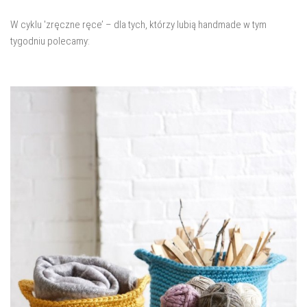
salon
W cyklu 'zręczne ręce’ – dla tych, którzy lubią handmade w tym
Przedpokój
tygodniu polecamy:
Balkon
Domowe biuro
zakupy
zrób to sam!
wnętrze dnia
GWIAZDKA