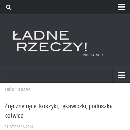
kuchnie
ZRÓB TO SAM!
łazienki
Zręczne ręce: koszyki, rękawiczki, poduszka
pokoje dziecięce
kotwica
sypialnie
2 LISTOPADA 2014