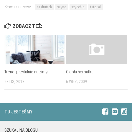
Słowa kluczowe:
na drutach
szycie
szydełko
tutorial
ZOBACZ TEŻ:
Trend: przytulnie na zimę
Ciepła herbatka
23 LIS, 2013
6 WRZ, 2009
TU JESTEŚMY:
SZUKAJ NA BLOGU