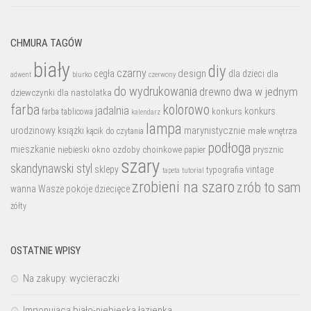
CHMURA TAGÓW
biały
diy
czarny
design
cegła
dla dzieci
dla
biurko
adwent
czerwony
do wydrukowania
dwa w jednym
drewno
dziewczynki
dla nastolatka
farba
kolorowo
jadalnia
konkurs
konkurs
farba tablicowa
kalendarz
lampa
marynistycznie
urodzinowy
książki
małe wnętrza
kącik do czytania
podłoga
mieszkanie
niebieski
okno
ozdoby choinkowe
prysznic
papier
szary
skandynawski styl
sklepy
vintage
typografia
tutorial
tapeta
zrobieni na szaro
zrób to sam
wanna
Wasze pokoje dziecięce
żółty
OSTATNIE WPISY
Na zakupy: wycieraczki
Imponująca biało-niebieska łazienka