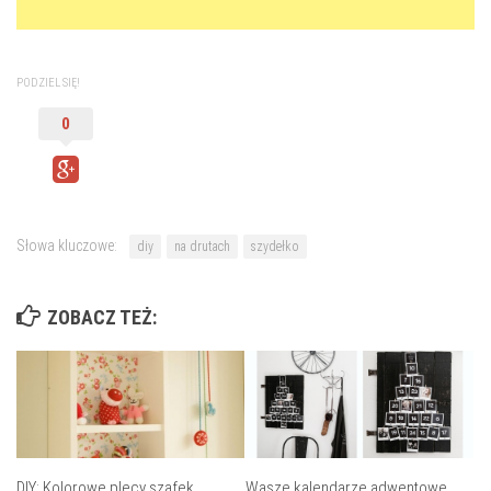
PODZIEL SIĘ!
0
Słowa kluczowe:
diy
na drutach
szydełko
ZOBACZ TEŻ:
DIY: Kolorowe plecy szafek
Wasze kalendarze adwentowe