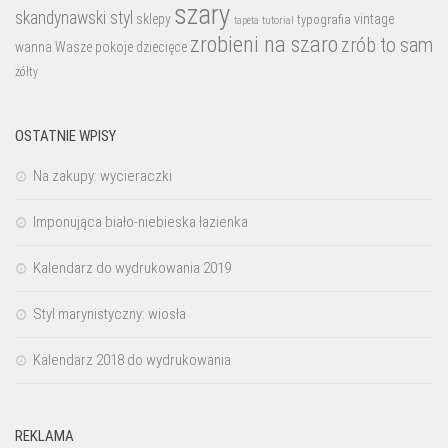
szary
skandynawski styl
sklepy
vintage
typografia
tutorial
tapeta
zrobieni na szaro
zrób to sam
wanna
Wasze pokoje dziecięce
żółty
OSTATNIE WPISY
Na zakupy: wycieraczki
Imponująca biało-niebieska łazienka
Kalendarz do wydrukowania 2019
Styl marynistyczny: wiosła
Kalendarz 2018 do wydrukowania
REKLAMA