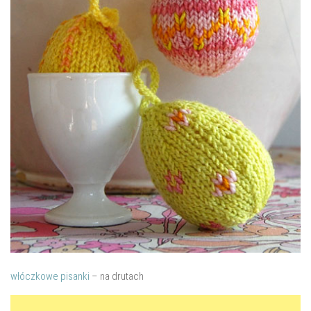
włóczkowe pisanki
– na drutach