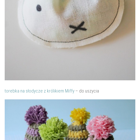
torebka na słodycze z królikiem Miffy
– do uszycia