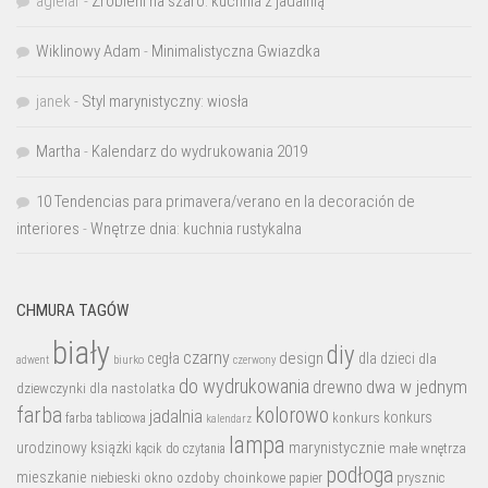
agielar
-
Zrobieni na szaro: kuchnia z jadalnią
Wiklinowy Adam
-
Minimalistyczna Gwiazdka
janek
-
Styl marynistyczny: wiosła
Martha
-
Kalendarz do wydrukowania 2019
10 Tendencias para primavera/verano en la decoración de
interiores
-
Wnętrze dnia: kuchnia rustykalna
CHMURA TAGÓW
biały
diy
czarny
design
cegła
dla dzieci
dla
biurko
adwent
czerwony
do wydrukowania
dwa w jednym
drewno
dziewczynki
dla nastolatka
farba
kolorowo
jadalnia
konkurs
konkurs
farba tablicowa
kalendarz
lampa
marynistycznie
urodzinowy
książki
małe wnętrza
kącik do czytania
podłoga
mieszkanie
niebieski
okno
ozdoby choinkowe
prysznic
papier