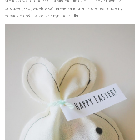
Króliczkowa torebeczka na łakocie dla dzieci – może również
salon
posłużyć jako „wizytówka” na wielkanocnym stole, jeśli chcemy
Przedpokój
posadzić gości w konkretnym porządku.
Balkon
Domowe biuro
zakupy
zrób to sam!
wnętrze dnia
GWIAZDKA