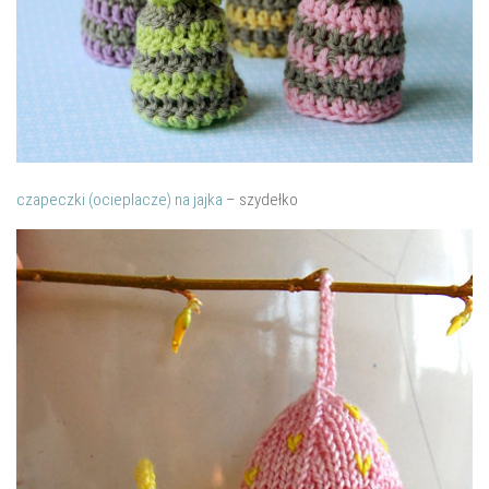
czapeczki (ocieplacze) na jajka
– szydełko