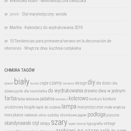
Wiklinowy Adam
-
Minimalistyczna Gwiazdka
janek
-
Styl marynistyczny: wiosła
Martha
-
Kalendarz do wydrukowania 2019
10 Tendencias para primavera/verano en la decoración de
interiores
-
Wnętrze dnia: kuchnia rustykalna
CHMURA TAGÓW
biały
diy
czarny
design
cegła
dla dzieci
dla
biurko
adwent
czerwony
do wydrukowania
dwa w jednym
drewno
dziewczynki
dla nastolatka
farba
kolorowo
jadalnia
konkurs
konkurs
farba tablicowa
kalendarz
lampa
marynistycznie
urodzinowy
książki
małe wnętrza
kącik do czytania
podłoga
mieszkanie
niebieski
okno
ozdoby choinkowe
prysznic
papier
szary
skandynawski styl
sklepy
vintage
typografia
tutorial
tapeta
zrobieni na szaro