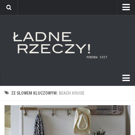
kuchnie
ZE SŁOWEM KLUCZOWYM:
BEACH HOUSE
łazienki
pokoje dziecięce
sypialnie