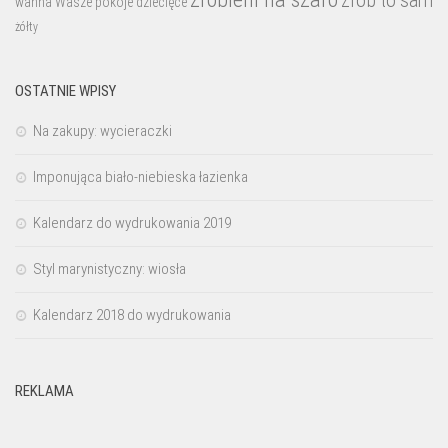
zrób to sam
wanna
Wasze pokoje dziecięce
żółty
OSTATNIE WPISY
Na zakupy: wycieraczki
Imponująca biało-niebieska łazienka
Kalendarz do wydrukowania 2019
Styl marynistyczny: wiosła
Kalendarz 2018 do wydrukowania
REKLAMA