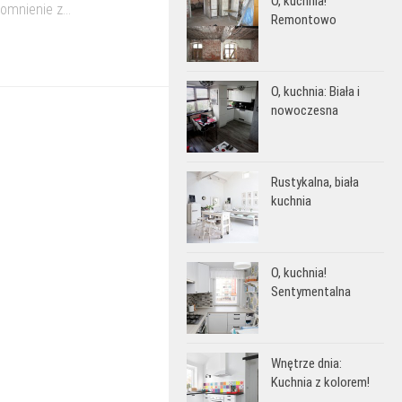
O, kuchnia!
mnienie z...
Remontowo
O, kuchnia: Biała i
nowoczesna
Rustykalna, biała
kuchnia
O, kuchnia!
Sentymentalna
Wnętrze dnia:
Kuchnia z kolorem!