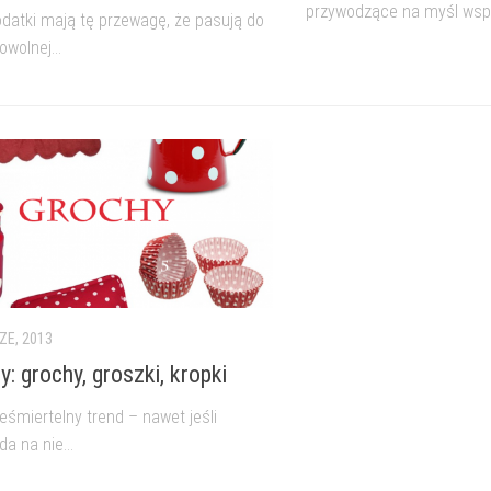
przywodzące na myśl wspo
atki mają tę przewagę, że pasują do
wolnej...
ZE, 2013
: grochy, groszki, kropki
eśmiertelny trend – nawet jeśli
 na nie...