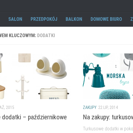
SALON
PRZEDPOKÓJ
BALKON
DOMOWE BIURO
Z
WEM KLUCZOWYM:
DODATKI
AŹ, 2015
ZAKUPY
22 LIP, 2014
dodatki – październikowe
Na zakupy: turkuso
Turkusowe dodatki w poko