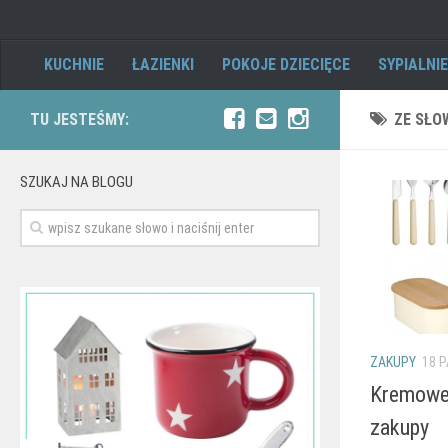
KUCHNIE
ŁAZIENKI
POKOJE DZIECIĘCE
SYPIALNIE
TU JESTEŚMY:
ZE SŁO
SZUKAJ NA BLOGU
ZAKUPY
18 P
Kremowe 
zakupy