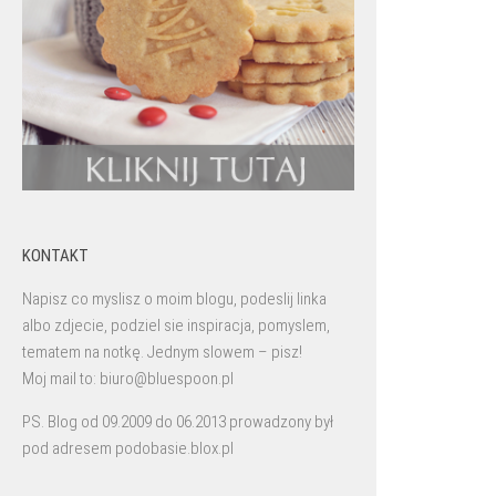
KONTAKT
Napisz co myslisz o moim blogu, podeslij linka
albo zdjecie, podziel sie inspiracja, pomyslem,
tematem na notkę. Jednym slowem – pisz!
Moj mail to: biuro@bluespoon.pl
PS. Blog od 09.2009 do 06.2013 prowadzony był
pod adresem podobasie.blox.pl