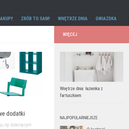
AKUPY
ZRÓB TO SAM!
WNĘTRZE DNIA
GWIAZDKA
WIĘCEJ
Wnętrze dnia: łazienka z
fartuszkiem
we dodatki
NAJPOPULARNIEJSZE
ju np dziecięcym