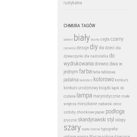
rustykalna
CHMURA TAGÓW
biały
czarny
cegła
biurko
adwent
diy
design
dla dzieci
dla
czerwony
do
dziewczynki
dla nastolatka
wydrukowania
dwa w
drewno
farba
jednym
farba tablicowa
kolorowo
jadalnia
konkurs
kalendarz
konkurs urodzinowy
książki
kącik do
lampa
marynistycznie
małe
czytania
mieszkanie
wnętrza
niebieski
okno
podłoga
ozdoby choinkowe
papier
skandynawski styl
sklepy
prysznic
szary
typografia
tutorial
tapeta
vintage
wanna
Wasze pokoje dziecięce