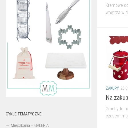
Kremowe dod
wnętrza w do
ZAKUPY
26 C
Na zakupy
Grochy to ni
CYKLE TEMATYCZNE
czasem moda
Mieszkania – GALERIA