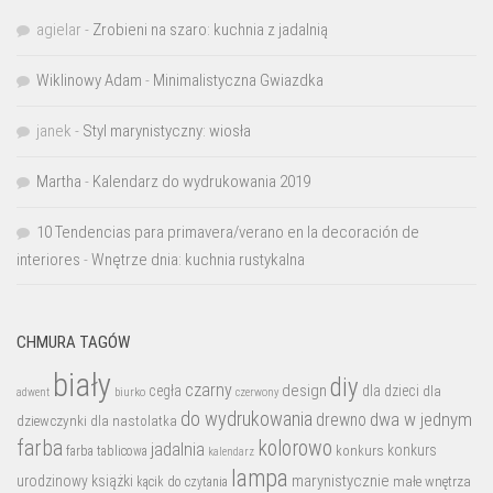
agielar
-
Zrobieni na szaro: kuchnia z jadalnią
Wiklinowy Adam
-
Minimalistyczna Gwiazdka
janek
-
Styl marynistyczny: wiosła
Martha
-
Kalendarz do wydrukowania 2019
10 Tendencias para primavera/verano en la decoración de
interiores
-
Wnętrze dnia: kuchnia rustykalna
CHMURA TAGÓW
biały
diy
czarny
design
cegła
dla dzieci
dla
biurko
adwent
czerwony
do wydrukowania
dwa w jednym
drewno
dziewczynki
dla nastolatka
farba
kolorowo
jadalnia
konkurs
konkurs
farba tablicowa
kalendarz
lampa
marynistycznie
urodzinowy
książki
małe wnętrza
kącik do czytania