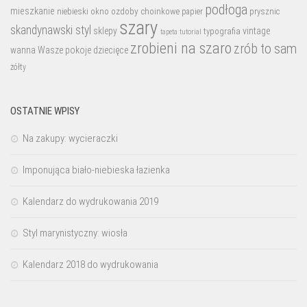
podłoga
mieszkanie
niebieski
okno
ozdoby choinkowe
prysznic
papier
szary
skandynawski styl
sklepy
vintage
typografia
tutorial
tapeta
zrobieni na szaro
zrób to sam
wanna
Wasze pokoje dziecięce
żółty
OSTATNIE WPISY
Na zakupy: wycieraczki
Imponująca biało-niebieska łazienka
Kalendarz do wydrukowania 2019
Styl marynistyczny: wiosła
Kalendarz 2018 do wydrukowania