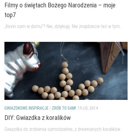
Filmy o świętach Bożego Narodzenia – moje
top7
„Kevin sam w domu”? Nie, dziękuję. Nie znajdziecie też w tym...
GWIAZDKOWE INSPIRACJE
/
ZRÓB TO SAM!
19 LIS, 2014
DIY: Gwiazdka z koralików
Gwiazdka do zrobienia samodzielnie, z drewnianych koralików.