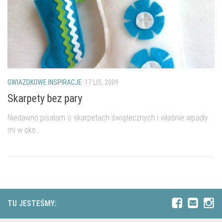
GWIAZDKOWE INSPIRACJE
17 LIS, 2009
Skarpety bez pary
Niedawno pisałam o skarpetach świątecznych i właśnie wpadły
mi w oko...
TU JESTEŚMY: