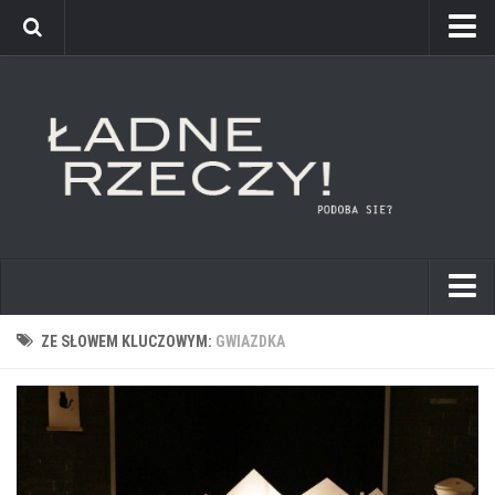
kuchnie
ZE SŁOWEM KLUCZOWYM:
GWIAZDKA
łazienki
pokoje dziecięce
sypialnie