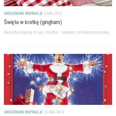
GWIAZDKOWE INSPIRACJE
2 GRU, 2015
Święta w kratkę (gingham)
Gwiazdka kojarzy mi się z kratką – uważam, ze klasyczna krata...
GWIAZDKOWE INSPIRACJE
25 GRU, 2014