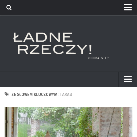
kuchnie
ZE SŁOWEM KLUCZOWYM:
TARAS
łazienki
pokoje dziecięce
sypialnie