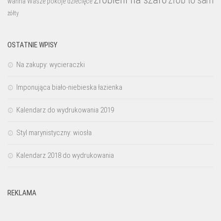
zrób to sam
wanna
Wasze pokoje dziecięce
żółty
OSTATNIE WPISY
Na zakupy: wycieraczki
Imponująca biało-niebieska łazienka
Kalendarz do wydrukowania 2019
Styl marynistyczny: wiosła
Kalendarz 2018 do wydrukowania
REKLAMA