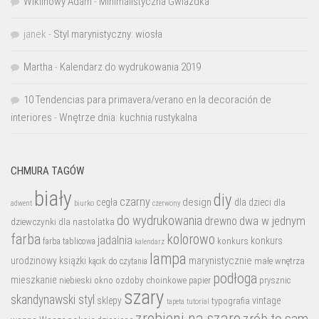
Wiklinowy Adam
-
Minimalistyczna Gwiazdka
janek
-
Styl marynistyczny: wiosła
Martha
-
Kalendarz do wydrukowania 2019
10 Tendencias para primavera/verano en la decoración de
interiores
-
Wnętrze dnia: kuchnia rustykalna
CHMURA TAGÓW
biały
diy
czarny
design
cegła
dla dzieci
dla
biurko
adwent
czerwony
do wydrukowania
dwa w jednym
drewno
dziewczynki
dla nastolatka
farba
kolorowo
jadalnia
konkurs
konkurs
farba tablicowa
kalendarz
lampa
marynistycznie
urodzinowy
książki
małe wnętrza
kącik do czytania
podłoga
mieszkanie
niebieski
okno
ozdoby choinkowe
prysznic
papier
szary
skandynawski styl
sklepy
vintage
typografia
tutorial
tapeta
zrobieni na szaro