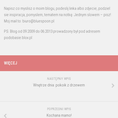
Napisz co myslisz o moim blogu, podeslij linka albo zdjecie, podziel
sie inspiracja, pomyslem, tematem na notkę. Jednym slowem – pisz!
Moj mail to: biuro@bluespoon.pl
PS. Blog od 09.2009 do 06.2013 prowadzony był pod adresem
podobasie.blox.pl
WIĘCEJ
NASTĘPNY WPIS
Wnętrze dnia: pokoik z drzewem
POPRZEDNI WPIS
Kochana mamo!