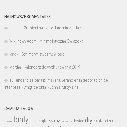
NAJNOWSZE KOMENTARZE
agielar
-
Zrobieni na szaro: kuchnia z jadalnią
Wiklinowy Adam
-
Minimalistyczna Gwiazdka
janek
-
Styl marynistyczny: wiosła
Martha
-
Kalendarz do wydrukowania 2019
10 Tendencias para primavera/verano en la decoración de
interiores
-
Wnętrze dnia: kuchnia rustykalna
CHMURA TAGÓW
biały
diy
czarny
design
cegła
dla dzieci
dla
biurko
adwent
czerwony