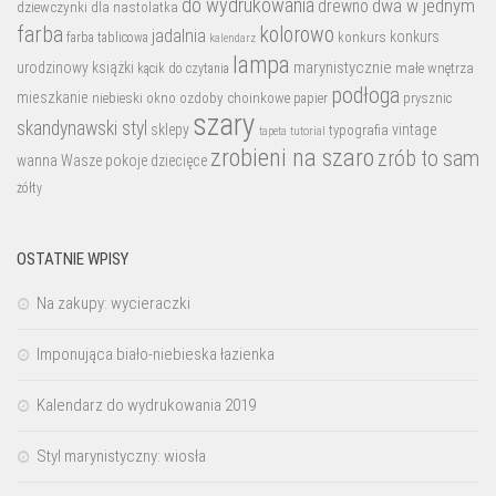
do wydrukowania
dwa w jednym
drewno
dziewczynki
dla nastolatka
farba
kolorowo
jadalnia
konkurs
konkurs
farba tablicowa
kalendarz
lampa
marynistycznie
urodzinowy
książki
małe wnętrza
kącik do czytania
podłoga
mieszkanie
niebieski
okno
ozdoby choinkowe
prysznic
papier
szary
skandynawski styl
sklepy
vintage
typografia
tutorial
tapeta
zrobieni na szaro
zrób to sam
wanna
Wasze pokoje dziecięce
żółty
OSTATNIE WPISY
Na zakupy: wycieraczki
Imponująca biało-niebieska łazienka
Kalendarz do wydrukowania 2019
Styl marynistyczny: wiosła