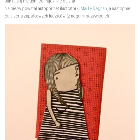
Jak tu się nie uśmiechnąć? Nie da się!
salon
Najpierw powstał autoportret ilustratorki
Mai Ly Degnan
, a następnie
Przedpokój
cała seria zapałkowych ludzików (z nogami oczywiście!)
Balkon
Domowe biuro
zakupy
zrób to sam!
wnętrze dnia
GWIAZDKA