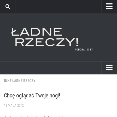
kuchnie
INNE ŁADNE RZECZY
łazienki
Chcę oglądać Twoje nogi!
pokoje dziecięce
18 MAJA 2012
sypialnie