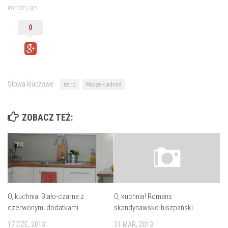
PODZIEL SIĘ!
0
Słowa kluczowe:
retro
Wasze kuchnie
ZOBACZ TEŻ:
O, kuchnia: Biało-czarna z
O, kuchnia! Romans
czerwonymi dodatkami
skandynawsko-hiszpański
17 CZE, 2013
31 MAR, 2013