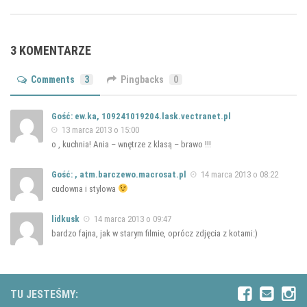
3 KOMENTARZE
Comments
3
Pingbacks
0
Gość: ew.ka, 109241019204.lask.vectranet.pl
13 marca 2013 o 15:00
o , kuchnia! Ania – wnętrze z klasą – brawo !!!
Gość: , atm.barczewo.macrosat.pl
14 marca 2013 o 08:22
cudowna i stylowa
lidkusk
14 marca 2013 o 09:47
bardzo fajna, jak w starym filmie, oprócz zdjęcia z kotami:)
TU JESTEŚMY: