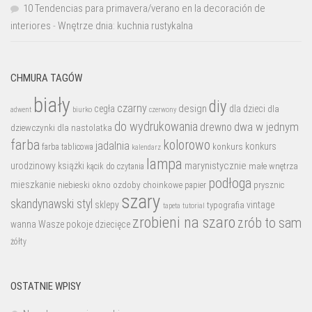
10 Tendencias para primavera/verano en la decoración de
interiores
-
Wnętrze dnia: kuchnia rustykalna
CHMURA TAGÓW
biały
diy
czarny
design
cegła
dla dzieci
dla
biurko
adwent
czerwony
do wydrukowania
dwa w jednym
drewno
dziewczynki
dla nastolatka
farba
kolorowo
jadalnia
konkurs
konkurs
farba tablicowa
kalendarz
lampa
marynistycznie
urodzinowy
książki
małe wnętrza
kącik do czytania
podłoga
mieszkanie
niebieski
okno
ozdoby choinkowe
prysznic
papier
szary
skandynawski styl
sklepy
vintage
typografia
tutorial
tapeta
zrobieni na szaro
zrób to sam
wanna
Wasze pokoje dziecięce
żółty
OSTATNIE WPISY