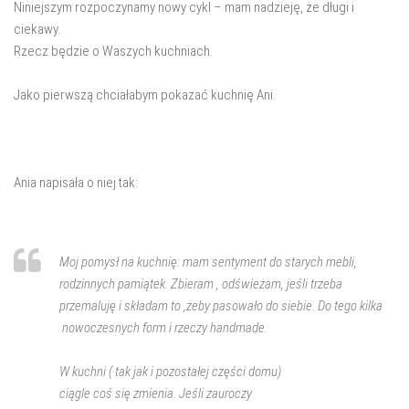
salon
Niniejszym rozpoczynamy nowy cykl – mam nadzieję, że długi i
ciekawy.
Przedpokój
Rzecz będzie o Waszych kuchniach.
Balkon
Jako pierwszą chciałabym pokazać kuchnię Ani.
Domowe biuro
zakupy
zrób to sam!
Ania napisała o niej tak:
wnętrze dnia
GWIAZDKA
Moj pomysł na kuchnię: mam sentyment do starych mebli,
rodzinnych pamiątek. Zbieram , odświeżam, jeśli trzeba
przemaluję i składam to ,żeby pasowało do siebie. Do tego kilka
nowoczesnych form i rzeczy handmade.
W kuchni ( tak jak i pozostałej części domu)
ciągle coś się zmienia. Jeśli zauroczy