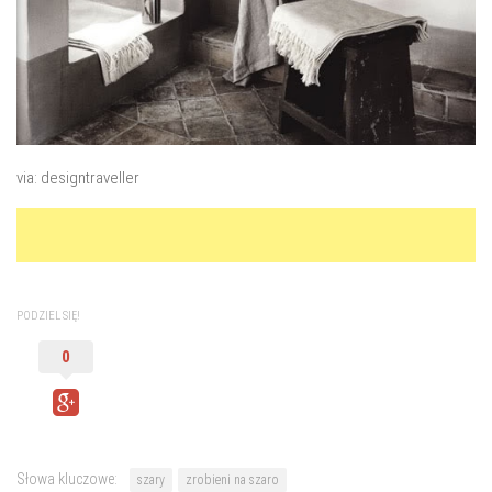
via: designtraveller
PODZIEL SIĘ!
0
Słowa kluczowe:
szary
zrobieni na szaro