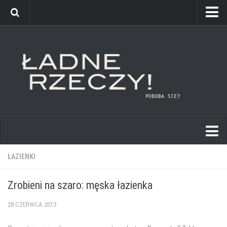
kuchnie
ŁAZIENKI
łazienki
Zrobieni na szaro: męska łazienka
pokoje dziecięce
28 CZERWCA 2013
sypialnie