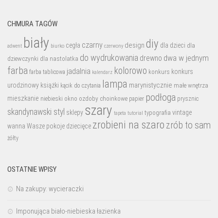
CHMURA TAGÓW
biały
diy
czarny
design
cegła
dla dzieci
dla
biurko
adwent
czerwony
do wydrukowania
dwa w jednym
drewno
dziewczynki
dla nastolatka
farba
kolorowo
jadalnia
konkurs
konkurs
farba tablicowa
kalendarz
lampa
marynistycznie
urodzinowy
książki
małe wnętrza
kącik do czytania
podłoga
mieszkanie
niebieski
okno
ozdoby choinkowe
prysznic
papier
szary
skandynawski styl
sklepy
vintage
typografia
tutorial
tapeta
zrobieni na szaro
zrób to sam
wanna
Wasze pokoje dziecięce
żółty
OSTATNIE WPISY
Na zakupy: wycieraczki
Imponująca biało-niebieska łazienka