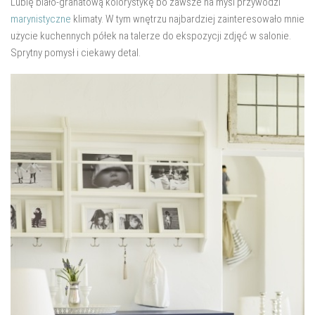
Lubię biało-granatową kolorystykę bo zawsze na myśl przywodzi
salon
marynistyczne
klimaty. W tym wnętrzu najbardziej zainteresowało mnie
Przedpokój
użycie kuchennych półek na talerze do ekspozycji zdjęć w salonie.
Sprytny pomysł i ciekawy detal.
Balkon
Domowe biuro
zakupy
zrób to sam!
wnętrze dnia
GWIAZDKA