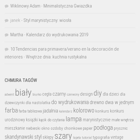
Wiklinowy Adam
-
Minimalistyczna Gwiazdka
janek
-
Styl marynistyczny: wiosła
Martha
-
Kalendarz do wydrukowania 2019
10 Tendencias para primavera/verano en la decoración de
interiores
-
Wnętrze dnia: kuchnia rustykalna
CHMURA TAGÓW
biały
diy
czarny
design
cegła
dla dzieci
dla
biurko
adwent
czerwony
do wydrukowania
dwa w jednym
drewno
dziewczynki
dla nastolatka
farba
kolorowo
jadalnia
konkurs
konkurs
farba tablicowa
kalendarz
lampa
marynistycznie
urodzinowy
książki
małe wnętrza
kącik do czytania
podłoga
mieszkanie
niebieski
okno
ozdoby choinkowe
prysznic
papier
szary
skandynawski styl
sklepy
vintage
typografia
tutorial
tapeta