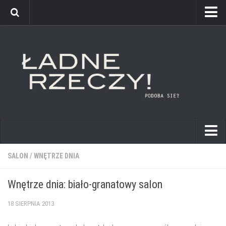
kuchnie
SALON
/
WNĘTRZE DNIA
łazienki
Wnętrze dnia: biało-granatowy salon
pokoje dziecięce
18 SIERPNIA 2013
sypialnie