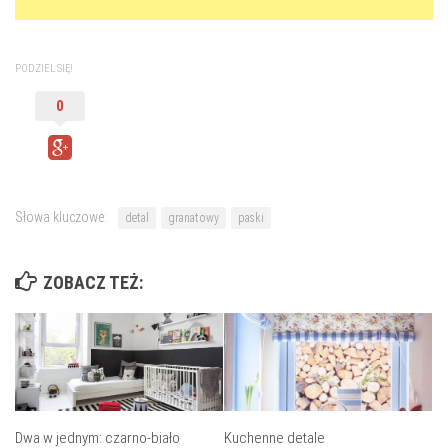
PODZIEL SIĘ!
0
Słowa kluczowe:
detal
granatowy
paski
ZOBACZ TEŻ:
Dwa w jednym: czarno-biało
Kuchenne detale