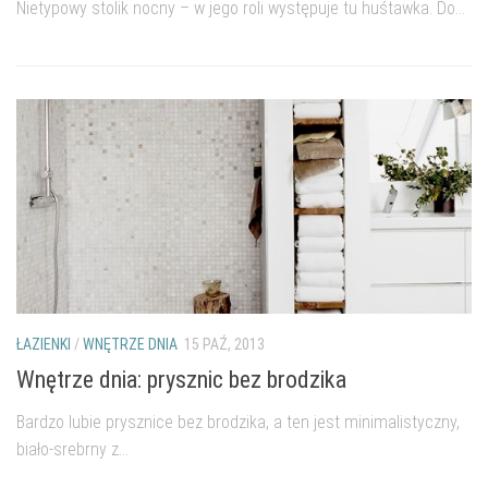
Nietypowy stolik nocny – w jego roli występuje tu huśtawka. Do...
ŁAZIENKI
/
WNĘTRZE DNIA
15 PAŹ, 2013
Wnętrze dnia: prysznic bez brodzika
Bardzo lubie prysznice bez brodzika, a ten jest minimalistyczny,
biało-srebrny z...