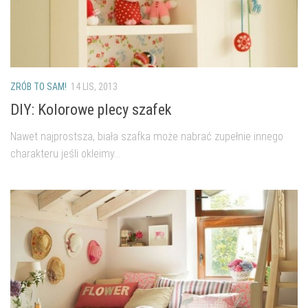
salon
Przedpokój
Balkon
Domowe biuro
ZRÓB TO SAM!
14 LIS, 2013
zakupy
DIY: Kolorowe plecy szafek
zrób to sam!
Nawet najprostsza, biała szafka może nabrać zupełnie innego
charakteru jeśli okleimy...
wnętrze dnia
GWIAZDKA