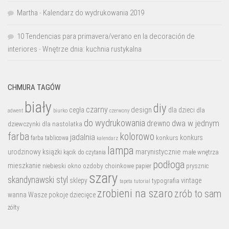
Martha
-
Kalendarz do wydrukowania 2019
10 Tendencias para primavera/verano en la decoración de
interiores
-
Wnętrze dnia: kuchnia rustykalna
CHMURA TAGÓW
biały
diy
czarny
design
cegła
dla dzieci
dla
biurko
adwent
czerwony
do wydrukowania
dwa w jednym
drewno
dziewczynki
dla nastolatka
farba
kolorowo
jadalnia
konkurs
konkurs
farba tablicowa
kalendarz
lampa
marynistycznie
urodzinowy
książki
małe wnętrza
kącik do czytania
podłoga
mieszkanie
niebieski
okno
ozdoby choinkowe
prysznic
papier
szary
skandynawski styl
sklepy
vintage
typografia
tutorial
tapeta
zrobieni na szaro
zrób to sam
wanna
Wasze pokoje dziecięce
żółty