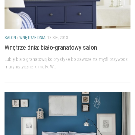
SALON
/
WNĘTRZE DNIA
18 SIE, 2013
Wnętrze dnia: biało-granatowy salon
Lubię biało-granatową kolorystykę bo zawsze na myśl przywodzi
marynistyczne klimaty. W...