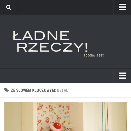
kuchnie
ZE SŁOWEM KLUCZOWYM:
DETAL
łazienki
pokoje dziecięce
sypialnie