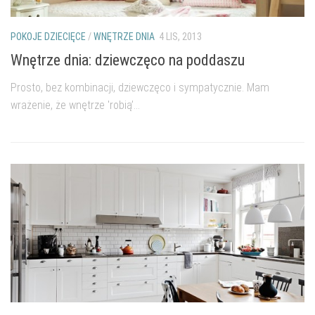
POKOJE DZIECIĘCE
/
WNĘTRZE DNIA
4 LIS, 2013
Wnętrze dnia: dziewczęco na poddaszu
Prosto, bez kombinacji, dziewczęco i sympatycznie. Mam
wrażenie, że wnętrze 'robią’...