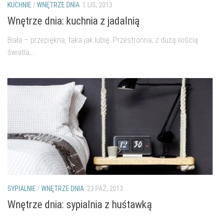
KUCHNIE
/
WNĘTRZE DNIA
1 LIS, 2013
Wnętrze dnia: kuchnia z jadalnią
Biała – przepiękna, taka jak lubię. Przestronna, z dużą ilością
światła,...
SYPIALNIE
/
WNĘTRZE DNIA
23 PAŹ, 2013
Wnętrze dnia: sypialnia z huśtawką