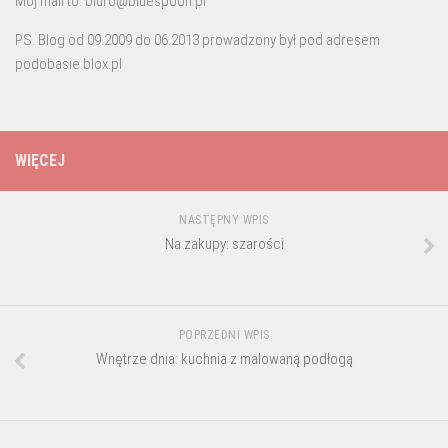
Moj mail to: biuro@bluespoon.pl
PS. Blog od 09.2009 do 06.2013 prowadzony był pod adresem
podobasie.blox.pl
WIĘCEJ
NASTĘPNY WPIS
Na zakupy: szarości
POPRZEDNI WPIS
Wnętrze dnia: kuchnia z malowaną podłogą