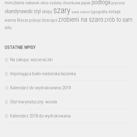
podłoga
mieszkanie
niebieski
okno
ozdoby choinkowe
prysznic
papier
szary
skandynawski styl
sklepy
vintage
typografia
tutorial
tapeta
zrobieni na szaro
zrób to sam
wanna
Wasze pokoje dziecięce
żółty
OSTATNIE WPISY
Na zakupy: wycieraczki
Imponująca biało-niebieska łazienka
Kalendarz do wydrukowania 2019
Styl marynistyczny: wiosła
Kalendarz 2018 do wydrukowania