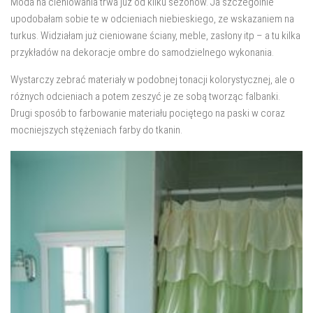
Moda na cieniowania trwa już od kilku sezonów. Ja szczególnie
salon
upodobałam sobie te w odcieniach niebieskiego, ze wskazaniem na
Przedpokój
turkus. Widziałam już cieniowane ściany, meble, zasłony itp – a tu kilka
przykładów na dekoracje ombre do samodzielnego wykonania.
Balkon
Wystarczy zebrać materiały w podobnej tonacji kolorystycznej, ale o
Domowe biuro
różnych odcieniach a potem zeszyć je ze sobą tworząc falbanki.
zakupy
Drugi sposób to farbowanie materiału pociętego na paski w coraz
mocniejszych stężeniach farby do tkanin.
zrób to sam!
wnętrze dnia
GWIAZDKA