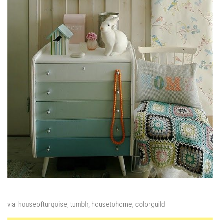
via: houseofturqoise, tumblr, housetohome, colorguild