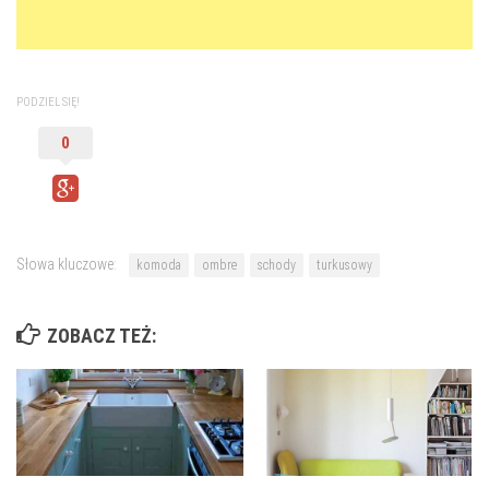
PODZIEL SIĘ!
0
Słowa kluczowe:
komoda
ombre
schody
turkusowy
ZOBACZ TEŻ: