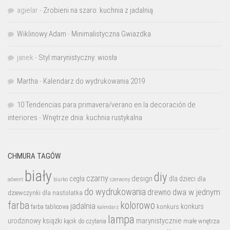
agielar
-
Zrobieni na szaro: kuchnia z jadalnią
Wiklinowy Adam
-
Minimalistyczna Gwiazdka
janek
-
Styl marynistyczny: wiosła
Martha
-
Kalendarz do wydrukowania 2019
10 Tendencias para primavera/verano en la decoración de
interiores
-
Wnętrze dnia: kuchnia rustykalna
CHMURA TAGÓW
biały
diy
czarny
design
cegła
dla dzieci
dla
biurko
adwent
czerwony
do wydrukowania
dwa w jednym
drewno
dziewczynki
dla nastolatka
farba
kolorowo
jadalnia
konkurs
konkurs
farba tablicowa
kalendarz
lampa
marynistycznie
urodzinowy
książki
małe wnętrza
kącik do czytania