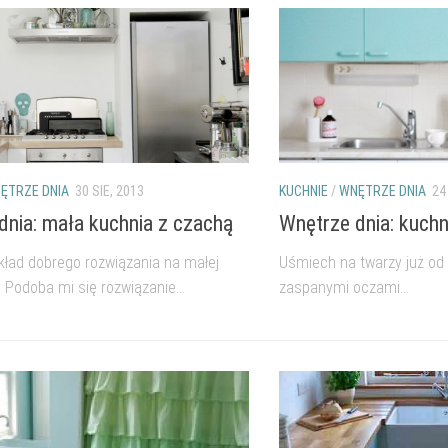
ĘTRZE DNIA
30 SIE, 2013
KUCHNIE
/
WNĘTRZE DNIA
24
dnia: mała kuchnia z czachą
Wnętrze dnia: kuch
ykład dobrego rozwiązania na małej
Uśmiech na twarzy już od
 Podoba mi się rozwiązanie...
zaspanymi oczami...