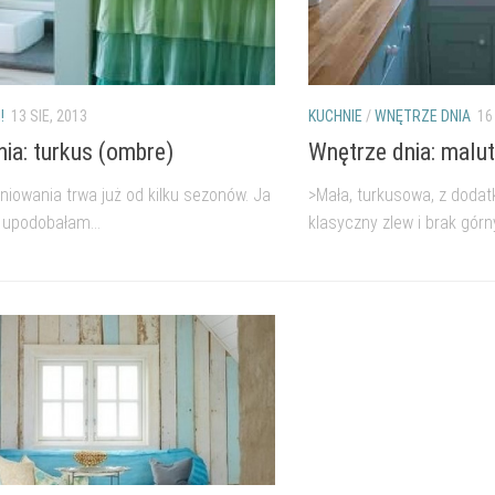
!
13 SIE, 2013
KUCHNIE
/
WNĘTRZE DNIA
16
nia: turkus (ombre)
Wnętrze dnia: malut
niowania trwa już od kilku sezonów. Ja
>Mała, turkusowa, z dodat
 upodobałam...
klasyczny zlew i brak górny