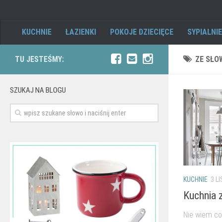
KUCHNIE
ŁAZIENKI
POKOJE DZIECIĘCE
SYPIALNIE
TU JESTEŚMY:
ZE SŁO
SZUKAJ NA BLOGU
KUCHNIE
3 LI
Kuchnia 
Nie wiem co