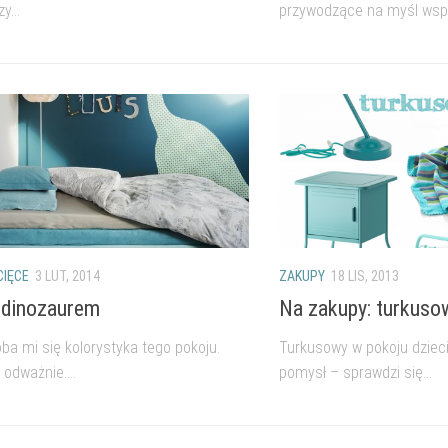
y...
przywodzące na myśl wspo
CIĘCE
3 LUT, 2014
ZAKUPY
18 LIS, 2013
 dinozaurem
Na zakupy: turkusow
ba mi się kolorystyka tego pokoju.
Turkusowy w pokoju dziec
 odważnie....
pomysł – sprawdzi się...