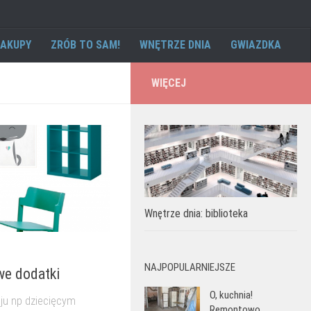
AKUPY
ZRÓB TO SAM!
WNĘTRZE DNIA
GWIAZDKA
WIĘCEJ
Wnętrze dnia: biblioteka
NAJPOPULARNIEJSZE
we dodatki
O, kuchnia!
ju np dziecięcym
Remontowo