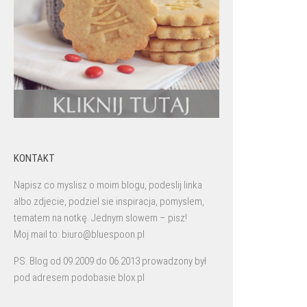
KONTAKT
Napisz co myslisz o moim blogu, podeslij linka
albo zdjecie, podziel sie inspiracja, pomyslem,
tematem na notkę. Jednym slowem – pisz!
Moj mail to: biuro@bluespoon.pl
PS. Blog od 09.2009 do 06.2013 prowadzony był
pod adresem podobasie.blox.pl