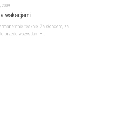
, 2009
za wakacjami
ermanentnie tęsknię. Za słońcem, za
le przede wszystkim –...