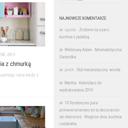
NAJNOWSZE KOMENTARZE
agielar
-
Zrobieni na szaro:
kuchnia z jadalnią
Wiklinowy Adam
-
Minimalistyczna
 SIE, 2013
Gwiazdka
nia z chmurką
janek
-
Styl marynistyczny: wiosła
 samego rana kiedy z
Martha
-
Kalendarz do
wydrukowania 2019
10 Tendencias para
primavera/verano en la decoración
de interiores
-
Wnętrze dnia: kuchnia
rustykalna