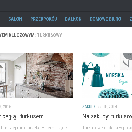
SALON
PRZEDPOKÓJ
BALKON
DOMOWE BIURO
Z
WEM KLUCZOWYM:
TURKUSOWY
S, 2016
ZAKUPY
22 LIP, 2014
z cegłą i turkusem
Na zakupy: turkuso
 bardziej mnie urzeka – cegła, kącik
Turkusowe dodatki w poko