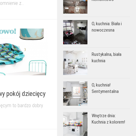
mnienie z...
O, kuchnia: Biała i
nowoczesna
Rustykalna, biała
kuchnia
O, kuchnia!
Sentymentalna
y pokój dziecięcy
ięcym to bardzo dobry
Wnętrze dnia:
Kuchnia z kolorem!