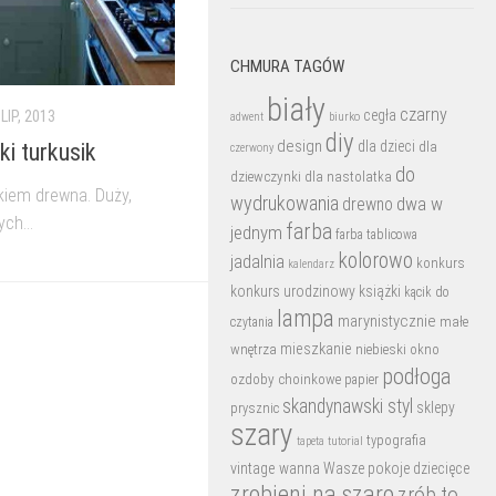
CHMURA TAGÓW
biały
czarny
cegła
 LIP, 2013
biurko
adwent
diy
design
dla dzieci
dla
ki turkusik
czerwony
do
dziewczynki
dla nastolatka
kiem drewna. Duży,
wydrukowania
dwa w
drewno
ch...
farba
jednym
farba tablicowa
kolorowo
jadalnia
konkurs
kalendarz
konkurs urodzinowy
książki
kącik do
lampa
marynistycznie
małe
czytania
mieszkanie
wnętrza
niebieski
okno
podłoga
ozdoby choinkowe
papier
skandynawski styl
sklepy
prysznic
szary
typografia
tutorial
tapeta
vintage
wanna
Wasze pokoje dziecięce
zrobieni na szaro
zrób to