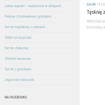
SALON
12 LIS
Letnie wypieki – wypatrzone w sklepach
Tęsknię 
Pavlova z truskawkami i granatem
Właściwie p
Sernik migdałowy z malinami
beztroską, a
Chleb nocny prosty
Sernik chałwowy
Chlebek bananowy
Sernik z gruszkami
Jogurtowe placuszki
NA FACEBOOKU