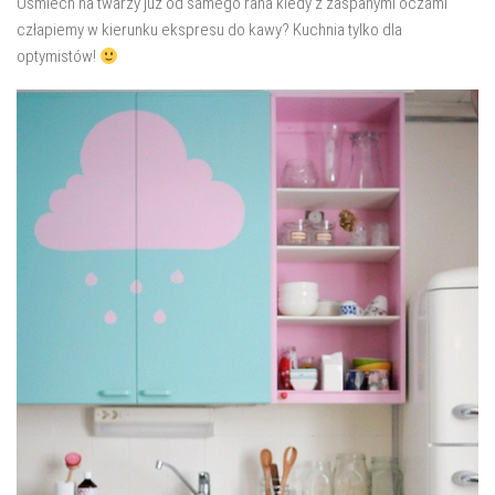
Uśmiech na twarzy już od samego rana kiedy z zaspanymi oczami
salon
człapiemy w kierunku ekspresu do kawy? Kuchnia tylko dla
Przedpokój
optymistów!
Balkon
Domowe biuro
zakupy
zrób to sam!
wnętrze dnia
GWIAZDKA