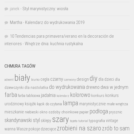
janek
-
Styl marynistyczny: wiosła
Martha
-
Kalendarz do wydrukowania 2019
10 Tendencias para primavera/verano en la decoración de
interiores
-
Wnętrze dnia: kuchnia rustykalna
CHMURA TAGÓW
biały
diy
czarny
design
cegła
dla dzieci
dla
biurko
adwent
czerwony
do wydrukowania
dwa w jednym
drewno
dziewczynki
dla nastolatka
farba
kolorowo
jadalnia
konkurs
konkurs
farba tablicowa
kalendarz
lampa
marynistycznie
urodzinowy
książki
małe wnętrza
kącik do czytania
podłoga
mieszkanie
niebieski
okno
ozdoby choinkowe
prysznic
papier
szary
skandynawski styl
sklepy
vintage
typografia
tutorial
tapeta
zrobieni na szaro
zrób to sam
wanna
Wasze pokoje dziecięce