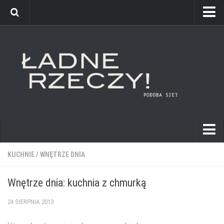
kuchnie
KUCHNIE
/
WNĘTRZE DNIA
łazienki
Wnętrze dnia: kuchnia z chmurką
pokoje dziecięce
24 SIERPNIA 2013
sypialnie