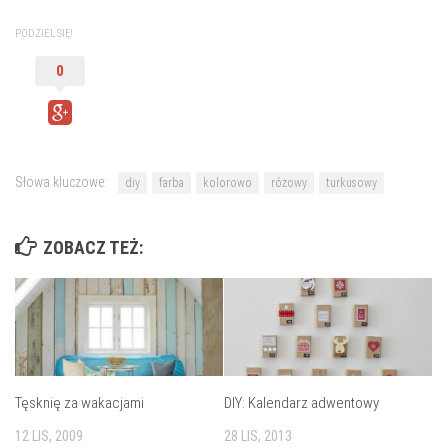
PODZIEL SIĘ!
0
Słowa kluczowe:
diy
farba
kolorowo
różowy
turkusowy
ZOBACZ TEŻ:
Tęsknię za wakacjami
DIY: Kalendarz adwentowy
12 LIS, 2009
28 LIS, 2013