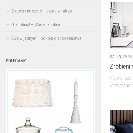
Zrobieni na szaro – szare wnętrza
O, kuchnia! – Wasze kuchnie
Dwa w jednym – pokoje dla rodzeństwa
SALON
29 WR
POLECAMY
Zrobieni 
Piękna, sza
utrzymano b