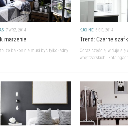
RAS
7 WRZ, 2014
KUCHNIE
6 SIE, 2014
ak marzenie
Trend: Czarne szaf
to, że balkon nie musi być tylko ładny
Coraz częściej widuje si
wnętrzarskich i katalogach