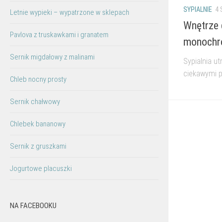
SYPIALNIE
4 
Letnie wypieki – wypatrzone w sklepach
Wnętrze d
Pavlova z truskawkami i granatem
monochr
Sernik migdałowy z malinami
Sypialnia ut
ciekawymi p
Chleb nocny prosty
Sernik chałwowy
Chlebek bananowy
Sernik z gruszkami
Jogurtowe placuszki
NA FACEBOOKU