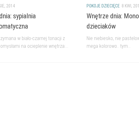
SIE, 2014
POKOJE DZIECIĘCE
8 KWI, 20
nia: sypialnia
Wnętrze dnia: Mono
omatyczna
dzieciaków
rzymana w biało-czarnej tonacji z
Nie niebiesko, nie pastelow
omysłami na ocieplenie wnętrza:...
mega kolorowo.. tym...