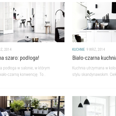
Z, 2014
KUCHNIE
9 WRZ, 2014
na szaro: podłoga!
Biało-czarna kuchni
ra podłoga w salonie, w którym
Kuchnia utrzymana w kolor
iało-czarną konwencję. To...
stylu skandynawskim. Ciek