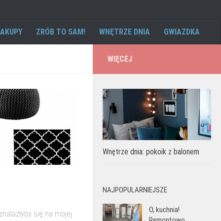
AKUPY
ZRÓB TO SAM!
WNĘTRZE DNIA
GWIAZDKA
WIĘCEJ
Wnętrze dnia: pokoik z balonem
NAJPOPULARNIEJSZE
O, kuchnia!
znalazłyby się na mojej
Remontowo