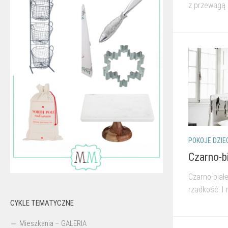
z przewagą b
POKOJE DZIE
Czarno-bi
Czarno-białe
rzadkość. I 
CYKLE TEMATYCZNE
Mieszkania – GALERIA