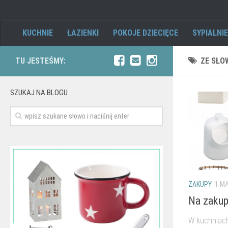
KUCHNIE
ŁAZIENKI
POKOJE DZIECIĘCE
SYPIALNIE
TU JESTEŚMY:
ZE SŁO
SZUKAJ NA BLOGU
ZAKUPY
1 MA
Na zakup
W kuchniach