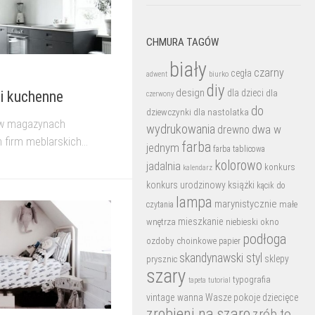
CHMURA TAGÓW
biały
czarny
cegła
biurko
adwent
diy
design
dla dzieci
dla
ki kuchenne
czerwony
do
dziewczynki
dla nastolatka
ę w magazynach
wydrukowania
dwa w
drewno
 firm meblarskich...
farba
jednym
farba tablicowa
kolorowo
jadalnia
konkurs
kalendarz
konkurs urodzinowy
książki
kącik do
lampa
marynistycznie
małe
czytania
mieszkanie
wnętrza
niebieski
okno
podłoga
ozdoby choinkowe
papier
skandynawski styl
sklepy
prysznic
szary
typografia
tutorial
tapeta
vintage
wanna
Wasze pokoje dziecięce
zrobieni na szaro
zrób to