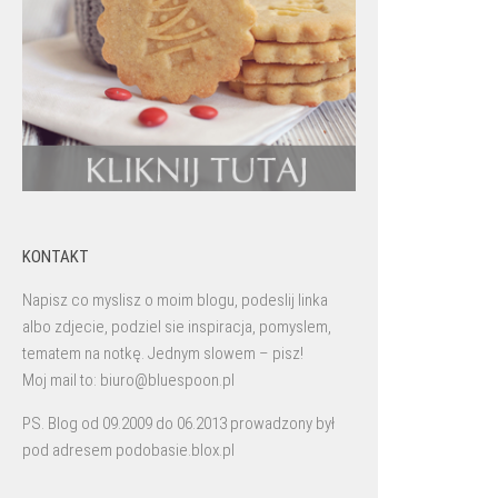
KONTAKT
Napisz co myslisz o moim blogu, podeslij linka
albo zdjecie, podziel sie inspiracja, pomyslem,
tematem na notkę. Jednym slowem – pisz!
Moj mail to: biuro@bluespoon.pl
PS. Blog od 09.2009 do 06.2013 prowadzony był
pod adresem podobasie.blox.pl