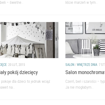
ieli – świetne...
liście marzeń w tym...
CIĘCE
20 LUT, 2015
SALON
/
WNĘTRZE DNIA
7 ST
ały pokój dziecięcy
Salon monochroma
 pokoje dla dzieci to jednak wciąż
Czerń, biel i szarości – t
nawet na...
Ja nie mogłabym...