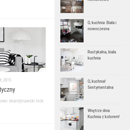
O, kuchnia: Biała i
nowoczesna
Rustykalna, biała
kuchnia
Y, 2015
O, kuchnia!
Sentymentalna
tyczny
ypowo skandynawski look.
Wnętrze dnia:
Kuchnia z kolorem!