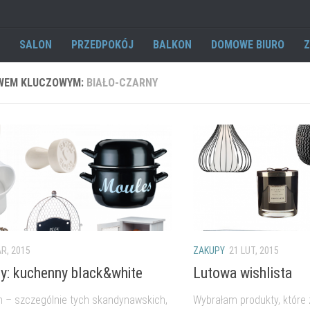
SALON
PRZEDPOKÓJ
BALKON
DOMOWE BIURO
Z
WEM KLUCZOWYM:
BIAŁO-CZARNY
R, 2015
ZAKUPY
21 LUT, 2015
y: kuchenny black&white
Lutowa wishlista
 – szczególnie tych skandynawskich,
Wybrałam produkty, które 