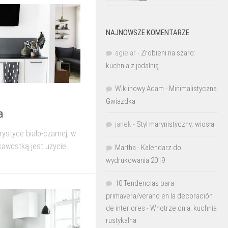
NAJNOWSZE KOMENTARZE
agielar
-
Zrobieni na szaro:
kuchnia z jadalnią
Wiklinowy Adam
-
Minimalistyczna
Gwiazdka
a
janek
-
Styl marynistyczny: wiosła
ystyce biało-czarnej, w
awostką jest użycie...
Martha
-
Kalendarz do
wydrukowania 2019
10 Tendencias para
primavera/verano en la decoración
de interiores
-
Wnętrze dnia: kuchnia
rustykalna