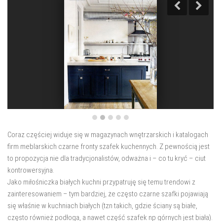
salon
Przedpokój
Balkon
Domowe biuro
zakupy
zrób to sam!
wnętrze dnia
GWIAZDKA
Coraz częściej widuje się w magazynach wnętrzarskich i katalogach
firm meblarskich czarne fronty szafek kuchennych. Z pewnością jest
to propozycja nie dla tradycjonalistów, odważna i – co tu kryć – ciut
kontrowersyjna.
Jako miłośniczka białych kuchni przypatruję się temu trendowi z
zainteresowaniem – tym bardziej, że często czarne szafki pojawiają
się właśnie w kuchniach białych (tzn takich, gdzie ściany są białe,
często również podłoga, a nawet część szafek np górnych jest biała).