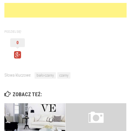
PODZIEL SIĘ!
0
Słowa kluczowe:
biało-czarny
czarny
ZOBACZ TEŻ: