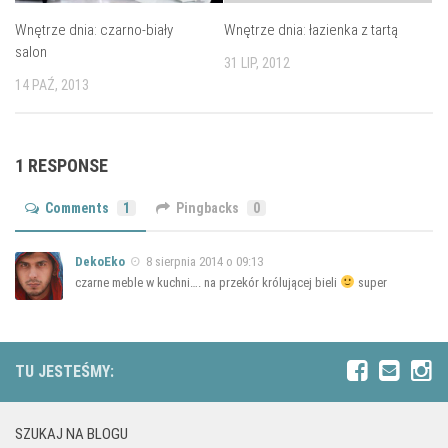
Wnętrze dnia: czarno-biały
Wnętrze dnia: łazienka z tartą
salon
31 LIP, 2012
14 PAŹ, 2013
1 RESPONSE
Comments
1
Pingbacks
0
DekoEko
8 sierpnia 2014 o 09:13
czarne meble w kuchni…. na przekór królującej bieli
super
TU JESTEŚMY:
SZUKAJ NA BLOGU