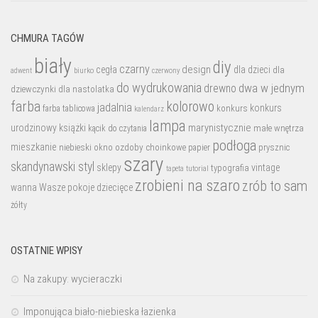
CHMURA TAGÓW
biały
diy
czarny
design
cegła
dla dzieci
dla
biurko
adwent
czerwony
do wydrukowania
dwa w jednym
drewno
dziewczynki
dla nastolatka
farba
kolorowo
jadalnia
konkurs
konkurs
farba tablicowa
kalendarz
lampa
marynistycznie
urodzinowy
książki
małe wnętrza
kącik do czytania
podłoga
mieszkanie
niebieski
okno
ozdoby choinkowe
prysznic
papier
szary
skandynawski styl
sklepy
vintage
typografia
tutorial
tapeta
zrobieni na szaro
zrób to sam
wanna
Wasze pokoje dziecięce
żółty
OSTATNIE WPISY
Na zakupy: wycieraczki
Imponująca biało-niebieska łazienka