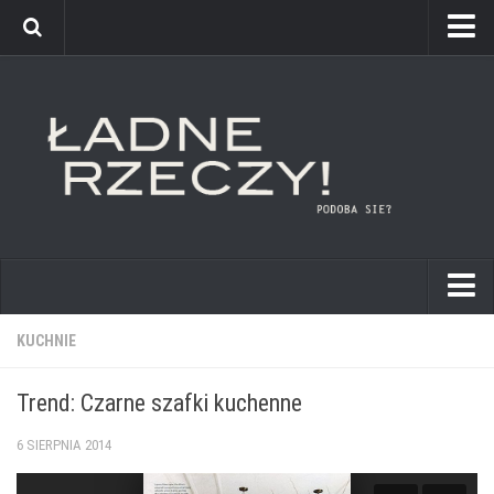
kuchnie
KUCHNIE
łazienki
Trend: Czarne szafki kuchenne
pokoje dziecięce
6 SIERPNIA 2014
sypialnie